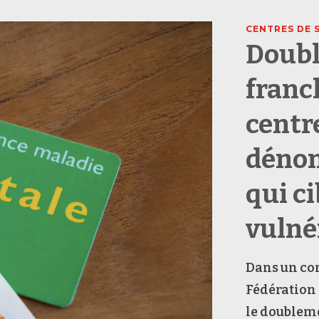
CENTRES DE 
Doubl
franc
centr
dénon
qui ci
vulné
Dans un co
Fédération 
le doubleme