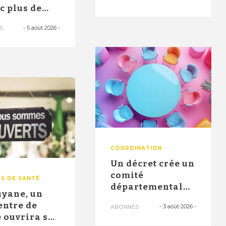
santé" ont
ec plus de
permi...
0 postes en
-
5 août 2026
-
S
 no...
COORDINATION
Un décret crée un
comité
S DE SANTÉ
départemental
uyane, un
pour identifier
entre de
-
3 août 2026
-
ABONNÉS
les besoins et ...
 ouvrira ses