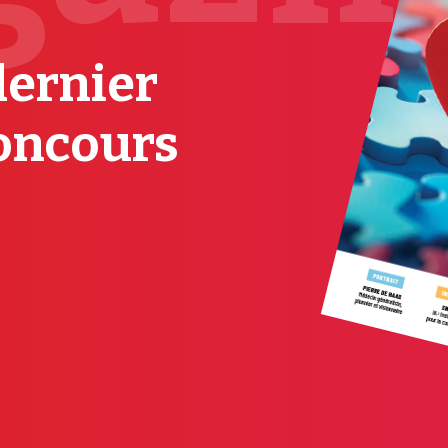
dernier
oncours