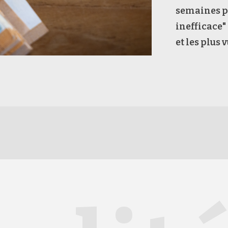
semaines pa
inefficace"
et les plus