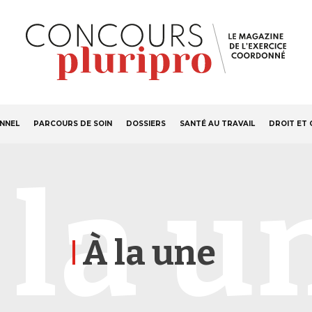
S'ABONNER
Navigation
ONNEL
PARCOURS DE SOIN
DOSSIERS
SANTÉ AU TRAVAIL
DROIT ET 
principale
 la u
À la une