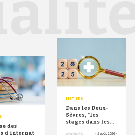
alit
MÉTIERS
Dans les Deux-
Sèvres, "les
S
stages dans les
se des
maisons de
s d'internat
-
5 août 2026
-
ABONNÉS