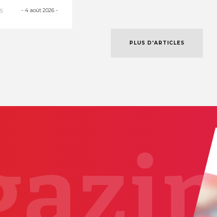
es courant
-
4 août 2026
-
S
PLUS D'ARTICLES
azi