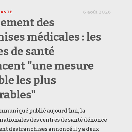
6 août 2026
SANTÉ
ement des
hises médicales : les
es de santé
cent "une mesure
ble les plus
rables"
mmuniqué publié aujourd'hui, la
nationales des centres de santé dénonce
nt des franchises annoncé il y a deux