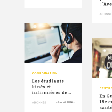
innovant d'un
: "Av
ce...
10.00
ABONNÉ
2026,
COORDINATION
Les étudiants
kinés et
CENTRE
infirmières de
En G
troisième année
18e c
-
4 août 2026
-
ABONNÉS
officiellement
santé
a...