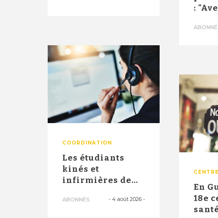
innovant d'un
: "Av
ce...
10.00
ABONNÉ
2026,
COORDINATION
Les étudiants
kinés et
CENTRE
infirmières de
En G
troisième année
18e c
-
4 août 2026
-
ABONNÉS
officiellement
santé
a...