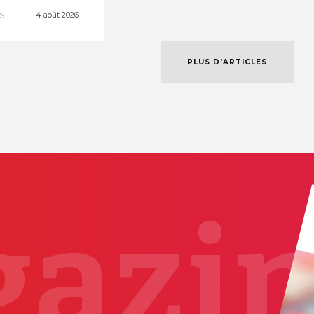
es courant
-
4 août 2026
-
S
PLUS D'ARTICLES
azi