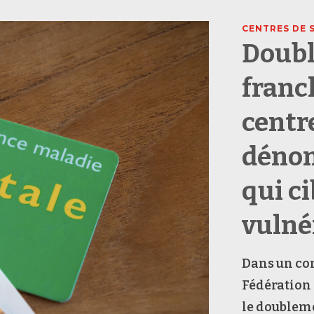
CENTRES DE 
Doubl
franc
centr
dénon
qui ci
vulné
Dans un co
Fédération 
le doubleme