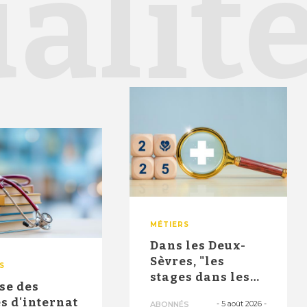
alit
MÉTIERS
Dans les Deux-
Sèvres, "les
S
stages dans les
se des
maisons de
s d'internat
-
5 août 2026
-
ABONNÉS