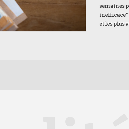
semaines pa
inefficace"
et les plus