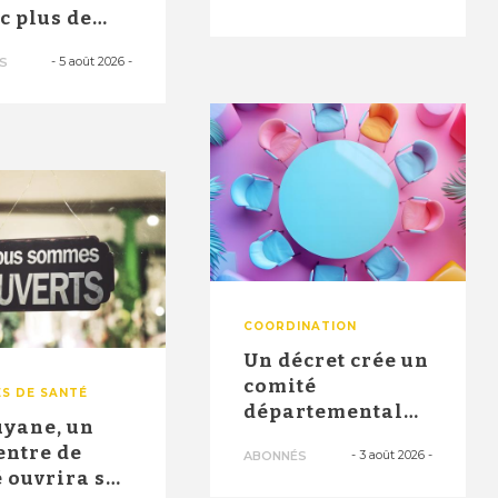
santé" ont
ec plus de
permi...
0 postes en
-
5 août 2026
-
S
 no...
COORDINATION
Un décret crée un
comité
S DE SANTÉ
départemental
uyane, un
pour identifier
entre de
-
3 août 2026
-
ABONNÉS
les besoins et ...
 ouvrira ses