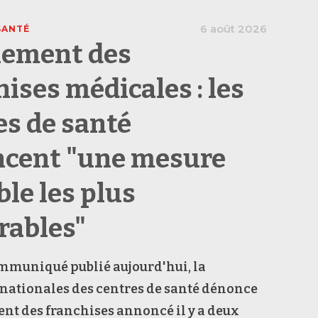
6 août 2026
SANTÉ
ement des
hises médicales : les
es de santé
cent "une mesure
ble les plus
rables"
mmuniqué publié aujourd'hui, la
nationales des centres de santé dénonce
nt des franchises annoncé il y a deux