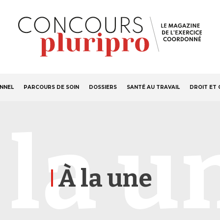
S'ABONNER
Navigation
ONNEL
PARCOURS DE SOIN
DOSSIERS
SANTÉ AU TRAVAIL
DROIT ET 
principale
 la u
À la une