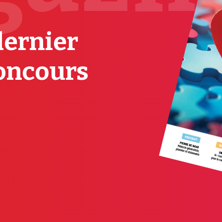
dernier
oncours