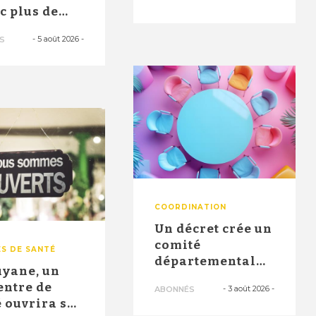
santé" ont
ec plus de
permi...
0 postes en
-
5 août 2026
-
S
 no...
COORDINATION
Un décret crée un
comité
S DE SANTÉ
départemental
uyane, un
pour identifier
entre de
-
3 août 2026
-
ABONNÉS
les besoins et ...
 ouvrira ses