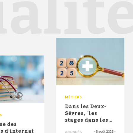
alit
MÉTIERS
Dans les Deux-
Sèvres, "les
S
stages dans les
se des
maisons de
s d'internat
-
5 août 2026
-
ABONNÉS