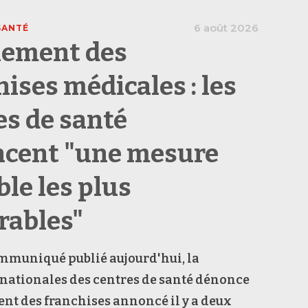
6 août 2026
SANTÉ
ement des
hises médicales : les
es de santé
cent "une mesure
ble les plus
rables"
mmuniqué publié aujourd'hui, la
nationales des centres de santé dénonce
nt des franchises annoncé il y a deux