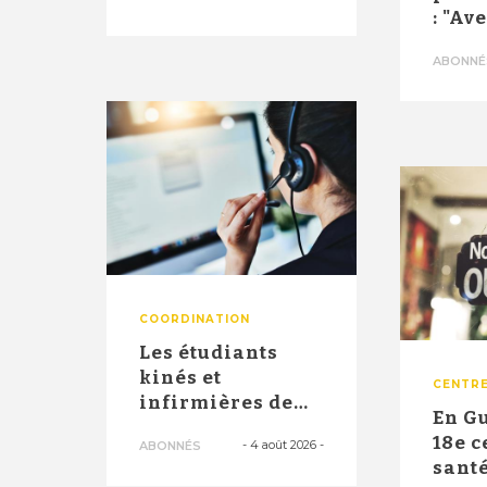
innovant d'un
: "Av
ce...
10.00
ABONNÉ
2026,
COORDINATION
Les étudiants
kinés et
CENTRE
infirmières de
En G
troisième année
18e c
-
4 août 2026
-
ABONNÉS
officiellement
santé
a...