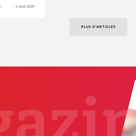
es courant
-
4 août 2026
-
S
PLUS D'ARTICLES
azi