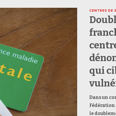
CENTRES DE 
Doubl
franc
centr
dénon
qui ci
vulné
Dans un co
Fédération 
le doubleme