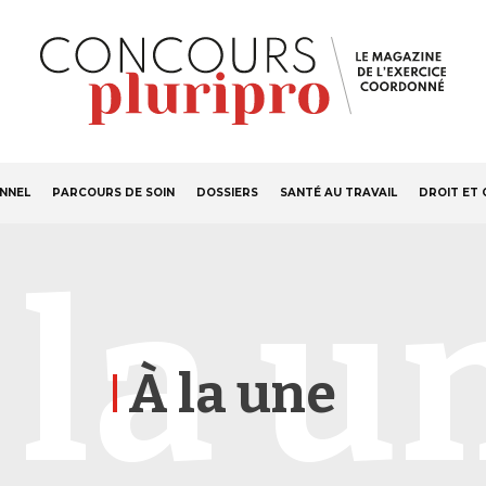
S'ABONNER
Navigation
ONNEL
PARCOURS DE SOIN
DOSSIERS
SANTÉ AU TRAVAIL
DROIT ET 
principale
 la u
À la une