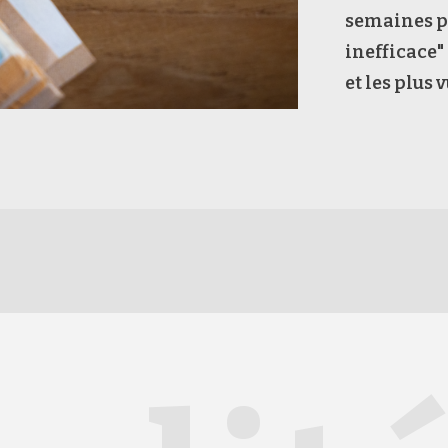
semaines pa
inefficace"
et les plus