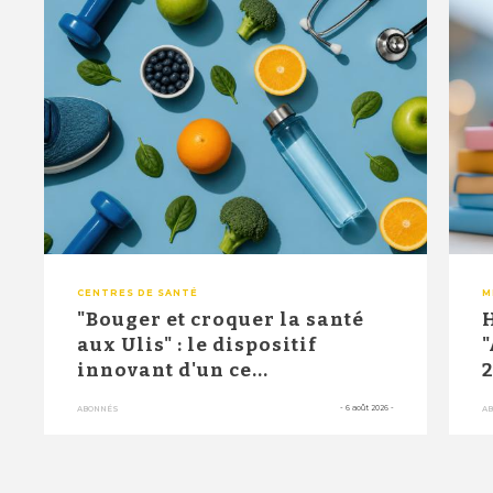
CENTRES DE SANTÉ
M
"Bouger et croquer la santé
H
aux Ulis" : le dispositif
"
innovant d'un ce...
2
-
6 août 2026
-
ABONNÉS
A