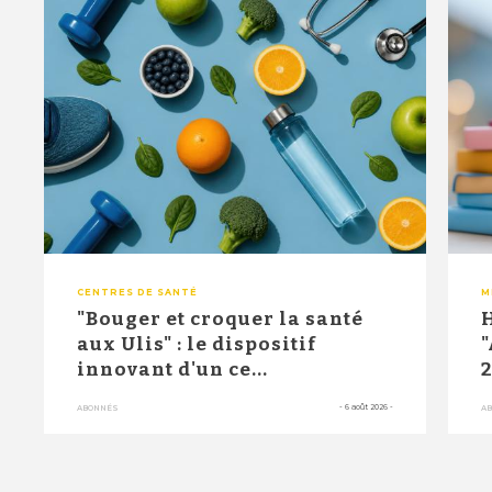
CENTRES DE SANTÉ
M
"Bouger et croquer la santé
H
aux Ulis" : le dispositif
"
innovant d'un ce...
2
-
6 août 2026
-
ABONNÉS
A