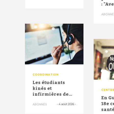
innovant d'un
: "Av
ce...
10.00
ABONNÉ
2026,
COORDINATION
Les étudiants
kinés et
CENTRE
infirmières de
En G
troisième année
18e c
-
4 août 2026
-
ABONNÉS
officiellement
santé
a...