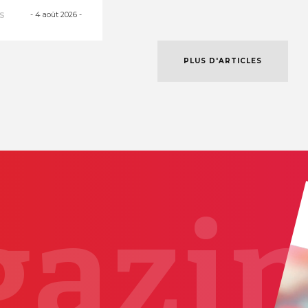
es courant
-
4 août 2026
-
S
PLUS D'ARTICLES
azi