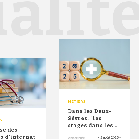
alit
MÉTIERS
Dans les Deux-
Sèvres, "les
S
stages dans les
se des
maisons de
s d'internat
-
5 août 2026
-
ABONNÉS