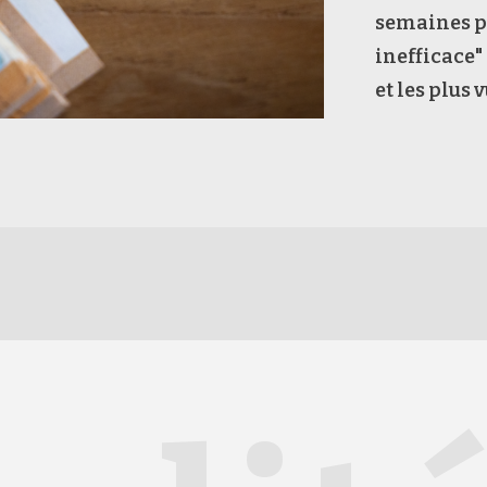
semaines pa
inefficace"
et les plus