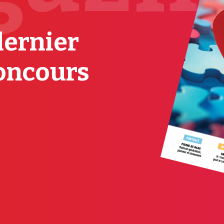
dernier
oncours