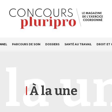
S'ABONNER
Navigation
ONNEL
PARCOURS DE SOIN
DOSSIERS
SANTÉ AU TRAVAIL
DROIT ET 
principale
 la u
À la une