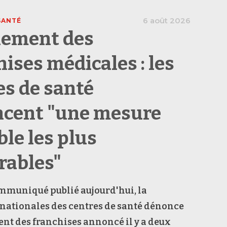
6 août 2026
SANTÉ
ement des
hises médicales : les
es de santé
cent "une mesure
ble les plus
rables"
mmuniqué publié aujourd'hui, la
nationales des centres de santé dénonce
nt des franchises annoncé il y a deux