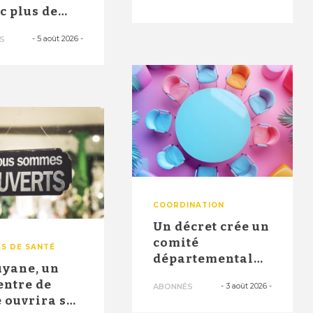
santé" ont
ec plus de
permi...
0 postes en
-
5 août 2026
-
S
 no...
COORDINATION
Un décret crée un
comité
S DE SANTÉ
départemental
uyane, un
pour identifier
entre de
-
3 août 2026
-
ABONNÉS
les besoins et ...
 ouvrira ses