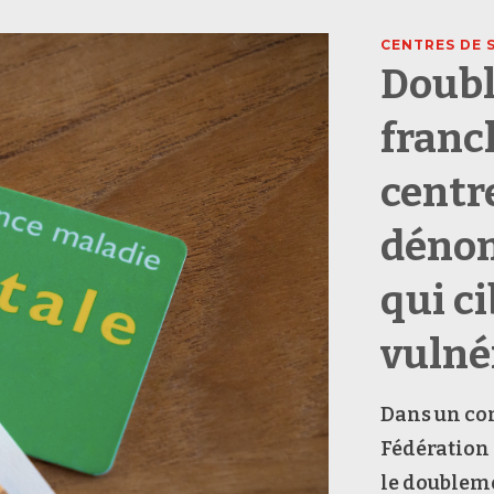
CENTRES DE 
Doubl
franc
centr
dénon
qui ci
vulné
Dans un co
Fédération 
le doubleme