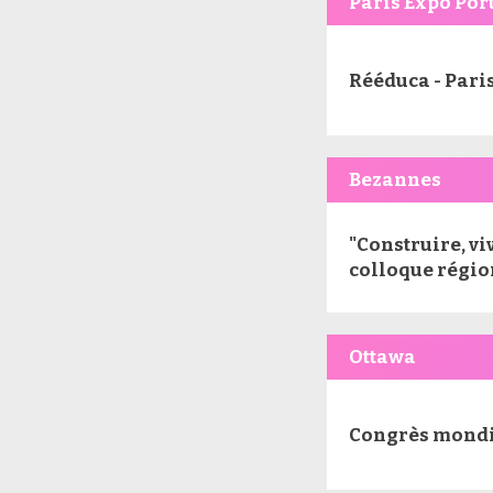
Paris Expo Port
Rééduca - Paris
Bezannes
"Construire, vi
colloque régio
Ottawa
Congrès mondia