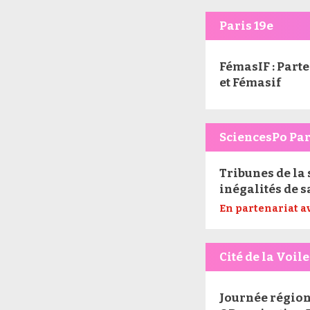
Paris 19e
FémasIF : Par
et Fémasif
SciencesPo Par
Tribunes de la s
inégalités de s
En partenariat a
Cité de la Voile
Journée région