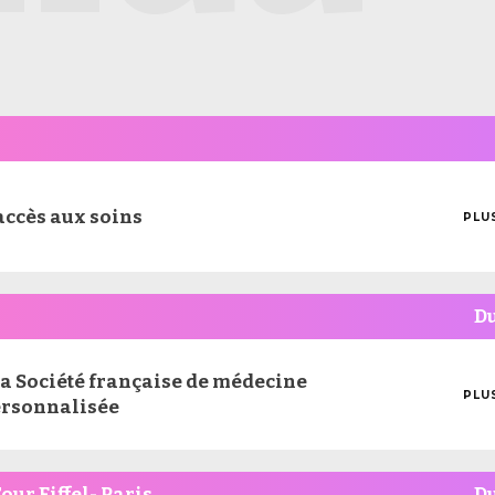
accès aux soins
PLU
MOI
D'I
D
la Société française de médecine
PLU
personnalisée
MOI
D'I
our Eiffel- Paris
D