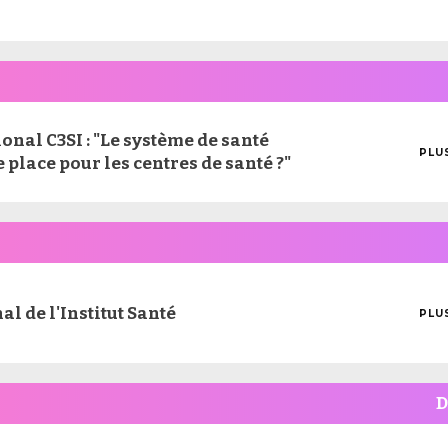
MOI
D'I
nal C3SI : "Le système de santé
PLU
 place pour les centres de santé ?"
MOI
D'I
l de l'Institut Santé
PLU
MOI
D'I
D