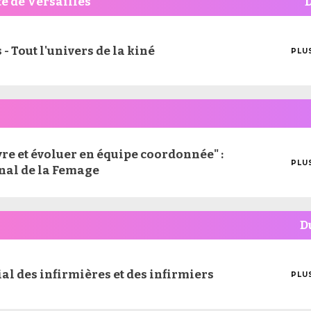
e de Versailles
 - Tout l'univers de la kiné
PLU
MOI
D'I
vre et évoluer en équipe coordonnée" :
PLU
nal de la Femage
MOI
D'I
D
l des infirmières et des infirmiers
PLU
MOI
D'I