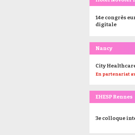
14e congrès eu
digitale
Nancy
City Healthcar
En partenariat a
EHESP Rennes
3e colloque in