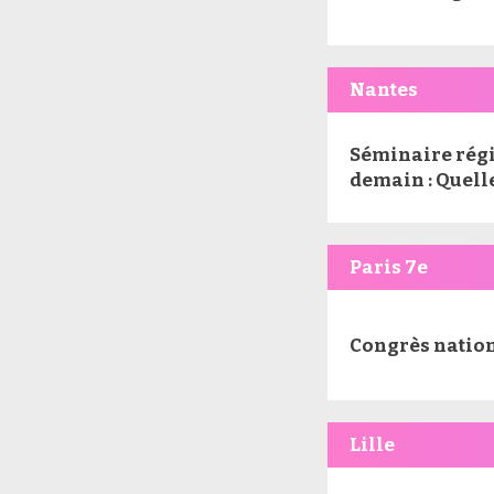
Nantes
Séminaire régio
demain : Quelle
Paris 7e
Congrès nationa
Lille