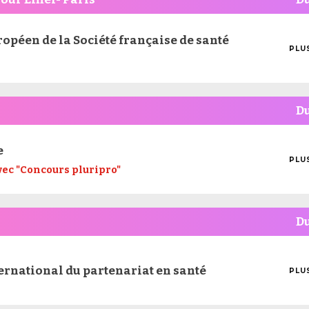
ropéen de la Société française de santé
PLU
MOI
D'I
D
e
PLU
vec "Concours pluripro"
MOI
D'I
D
ternational du partenariat en santé
PLU
MOI
D'I