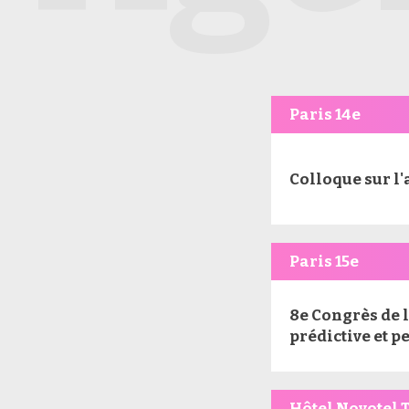
Paris 14e
Colloque sur l'
Paris 15e
8e Congrès de 
prédictive et 
Hôtel Novotel T