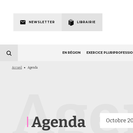
Skip
to
Newsletter
main
NEWSLETTER
LIBRAIRIE
navigation
EN RÉGION
EXERCICE PLURIPROFESSI
Fil
Accueil
Agenda
d'Ariane
Age
Agenda