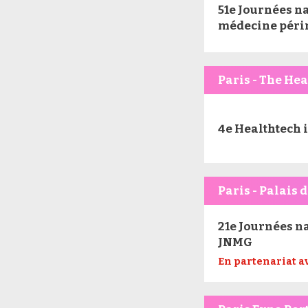
51e Journées na
médecine péri
Paris - The He
4e Healthtech 
Paris - Palais 
21e Journées n
JNMG
En partenariat a