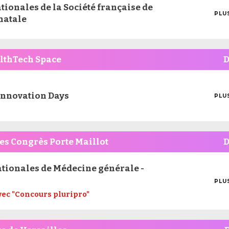
tionales de la Société française de
PLU
natale
MOI
D'I
althTech Space
innovation Days
PLU
MOI
D'I
des Congrès Porte Maillot
ationales de Médecine générale -
PLU
MOI
vec "Concours pluripro"
D'I