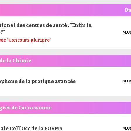
D
ional des centres de santé : "Enfin la
?"
PLU
MOI
vec "Concours pluripro"
D'I
 de la Chimie
phone de la pratique avancée
PLU
MOI
D'I
grès de Carcassonne
ale Coll'Occ de la FORMS
PLU