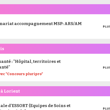
tenariat accompagnement MSP: ARS/AM
PLU
MOI
D'I
is
anté : "Hôpital, territoires et
anté"
PLU
MOI
vec "Concours pluripro"
D'I
 à Lorient
ale d'ESSORT (Equipes de Soins et
PLU