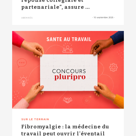
réponse collégiale et
partenariale", assure ...
-
10 septembre 2025
-
ABONNÉS
SUR LE TERRAIN
Fibromyalgie : la médecine du
travail peut ouvrir l'éventail