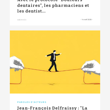
dentaires", les pharmaciens et
les dentist...
-
14 avril 2026
-
ABONNÉS
PAROLES D'ACTEURS
Jean-François Delfraissy : "La