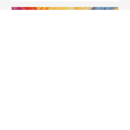
PORTRAITS
"Il faut aller du médecin vers
l'équipe" : rencontre avec
Étienne Desl...
-
27 février 2026
-
ABONNÉS