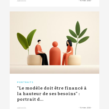
-
16 mars 2026
-
ABONNÉS
PORTRAITS
"Le modèle doit être financé à
la hauteur de ses besoins" :
portrait d...
-
15 mars 2026
-
ABONNÉS