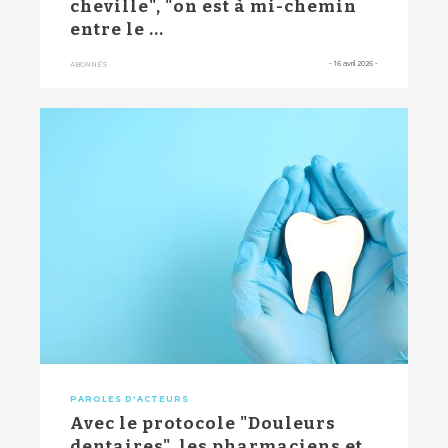
cheville", "on est à mi-chemin
entre le ...
-
16 avril 2026
-
ABONNÉS
PAROLES D'ACTEURS
Avec le protocole "Douleurs
dentaires", les pharmaciens et