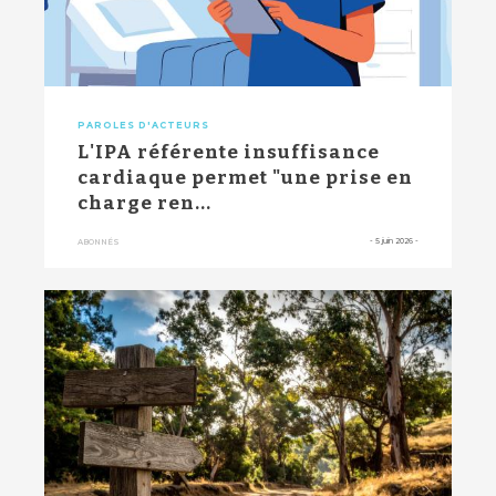
PAROLES D'ACTEURS
L'IPA référente insuffisance
cardiaque permet "une prise en
charge ren...
-
5 juin 2026
-
ABONNÉS