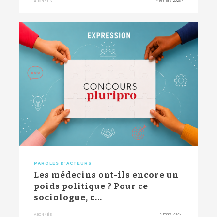
-
16 mars 2026
-
ABONNÉS
PAROLES D'ACTEURS
Les médecins ont-ils encore un
poids politique ? Pour ce
sociologue, c...
-
9 mars 2026
-
ABONNÉS