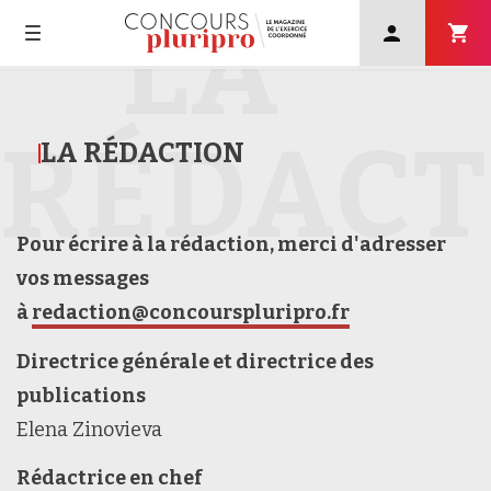
LA
User
account
menu
Navigation
Skip
principale
to
main
RÉDACT
LA RÉDACTION
navigation
Pour écrire à la rédaction, merci d'adresser
vos messages
à
redaction@concourspluripro.fr
Directrice générale et directrice des
publications
Elena Zinovieva
Rédactrice en chef