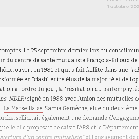
1 octobre 20
omptes. Le 25 septembre dernier, lors du conseil muni
nir du centre de santé mutualiste François-Billoux d
ne, ouvert en 1981 et qui a fait faillite dans une
"re
ransformée en "clash" entre élus de la majorité et de l'o
ation à l'ordre du jour, la "résiliation du bail emphyt
ans, NDLR]
signé en 1988 avec l’union des mutuelles de
al
La Marseillaise
. Samia Gamèche, élue du deuxième
auche, sollicitait également une demande d'engageme
quelle elle proposait de saisir l'ARS et le Département
verture d'un centre mutualiste"
et l'engagement de 