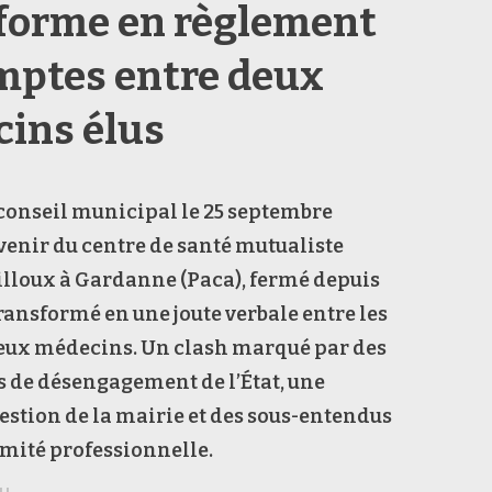
forme en règlement
mptes entre deux
ins élus
conseil municipal le 25 septembre
avenir du centre de santé mutualiste
lloux à Gardanne (Paca), fermé depuis
 transformé en une joute verbale entre les
deux médecins. Un clash marqué par des
 de désengagement de l’État, une
stion de la mairie et des sous-entendus
timité professionnelle.
au