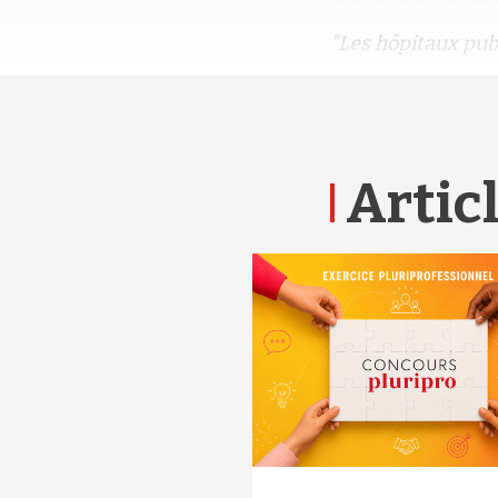
"Les hôpitaux publ
Articl