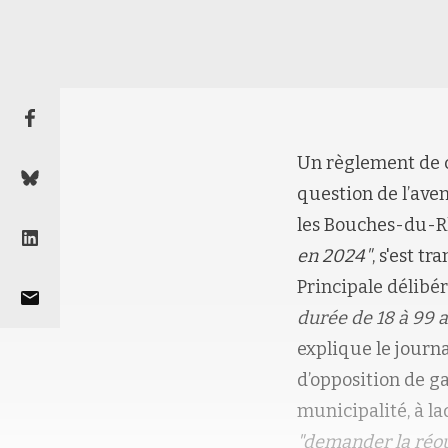
Un règlement de c
question de l’ave
les Bouches-du-Rhô
en 2024"
, s'est t
Principale délibér
durée de 18 à 99 
explique le journ
d’opposition de g
municipalité, à la
"demander la réou