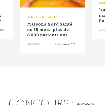
CEN
"O
s
ma
CENTRES DE SANTÉ
r
Pa
Maisons Nord Santé :
san
en 18 mois, plus de
2025
-
ABO
8.000 patients ont
retrouvé u...
-
17 septembre 2025
-
ABONNÉS