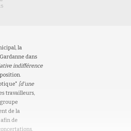
25
cipal, la
e Gardanne dans
lative indifférence
pposition.
éotique"
[d'une
s travailleurs,
 groupe
nt de la
 afin de
concertations.