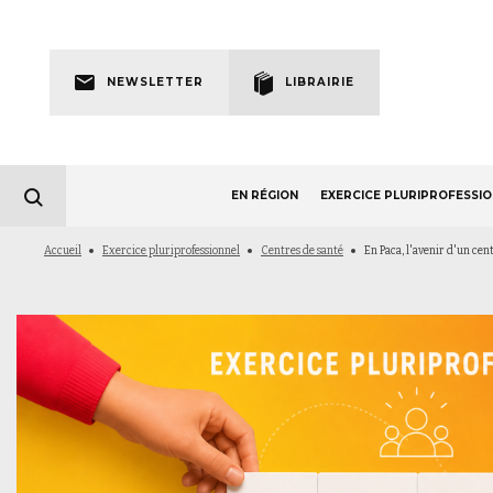
Skip
to
Newsletter
main
NEWSLETTER
LIBRAIRIE
navigation
EN RÉGION
EXERCICE PLURIPROFESSI
Fil
Accueil
Exercice pluriprofessionnel
Centres de santé
En Paca, l'avenir d'un ce
d'Ariane