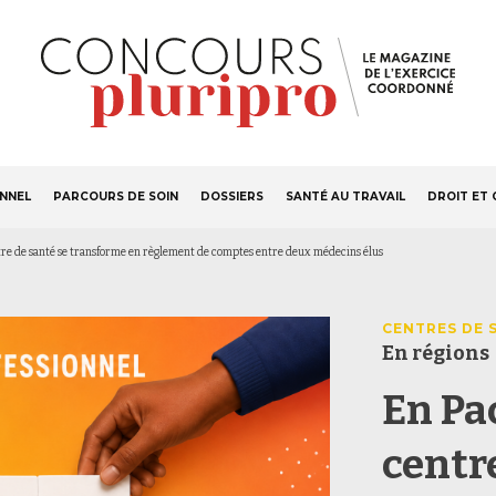
S'ABONNER
Navigation
ONNEL
PARCOURS DE SOIN
DOSSIERS
SANTÉ AU TRAVAIL
DROIT ET 
principale
ntre de santé se transforme en règlement de comptes entre deux médecins élus
CENTRES DE 
En régions
En Pac
centr