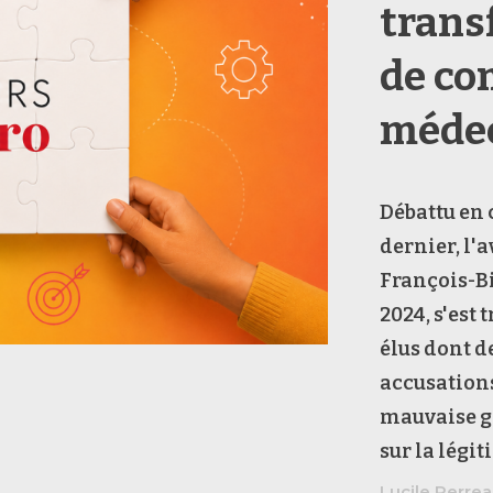
trans
de co
médec
Débattu en 
dernier, l'
François-Bi
2024, s'est
élus dont 
accusations
mauvaise ge
sur la légi
Lucile Perre