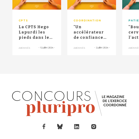
CPTS
COORDINATION
PATI
La CPTS Hego
"Un
"Bou
Lapurdi les
accélérateur
cerv
pieds dans le
de confiance
l'act
sable pour
en soi et de
phys
promouvoir
lien social" : le
lutt
-
12 juillet 2024
-
-
2 juillet 2024
-
ABONNÉS
ABONNÉS
ABONNÉ
d'activit...
sport-san...
mala