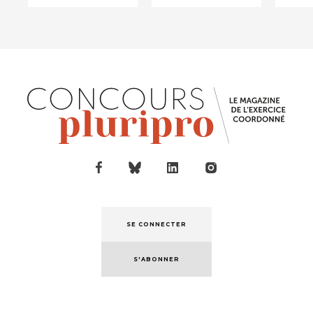
malade car...
50...
SE CONNECTER
S'ABONNER