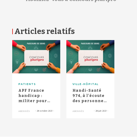
Articles relatifs
RETOUR HAUT DE PAGE
PATIENTS
VILLE-HÔPITAL
APF France
Handi-Santé
handicap :
974, à l’écoute
militer pour
des personnes
pouvoir vivre
en situation de
"comme tout le
handicap
-
28 octobre 2021
-
-
28 juin 2021
-
ABONNÉS
ABONNÉS
monde"