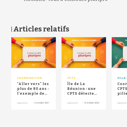
Articles relatifs
RETOUR HAUT DE PAGE
COORDINATION
CPTS
VILLE
"Aller vers" les
Île de La
Coor
plus de 80 ans :
Réunion : une
CPTS
l’exemple de
CPTS détecte
pili
La Réunion
les troubles
réfl
liés à l’âge
terr
-
12 octobre 2021
-
-
15 octobre 2020
-
ABONNÉS
ABONNÉS
ABONNÉ