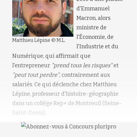
d'Emmanuel
Macron, alors
ministre de
l'Économie, de
Matthieu Lépine © M.L.
l'Industrie et du
Numérique, qui affirmait que
l'entrepreneur
"prend tous les risques"
et
RETOUR HAUT DE PAGE
"peut tout perdre",
contrairement aux
salariés. Ce qui déclenche chez Matthieu
Lépine, professeur d'histoire-géographie
dans un collège Rep+ de Montreuil (Seine-
Saint-Denis),