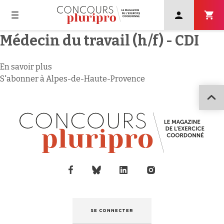
User
account
menu
Navigation
Médecin du travail (h/f) - CDI
Skip
principale
to
main
En savoir plus
sur
navigation
S'abonner à Alpes-de-Haute-Provence
Médecin
du
travail
(h/f)
-
CDI
SE CONNECTER