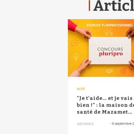
Articl
MSP
"Je t’aide… et je vais
bien !" : la maison d
santé de Mazamet
réédite...
-
6 septembre 
ABONNÉS