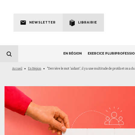
Skip
to
Newsletter
main
NEWSLETTER
LIBRAIRIE
navigation
EN RÉGION
EXERCICE PLURIPROFESSI
Fil
Accueil
En Région
"Derrière le mot 'aidant', il y a une multitude de profils et on a 
d'Ariane