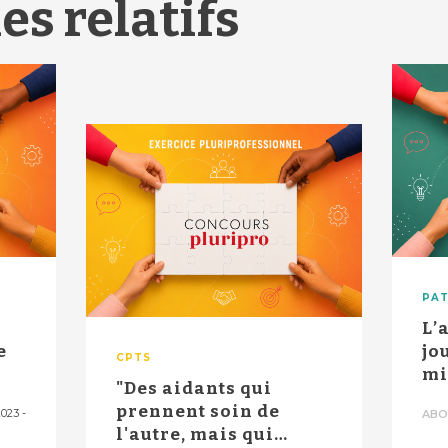
es relatifs
PAT
L’
e
jo
CPTS
mi
"Des aidants qui
prennent soin de
2023
-
ABO
l'autre, mais qui