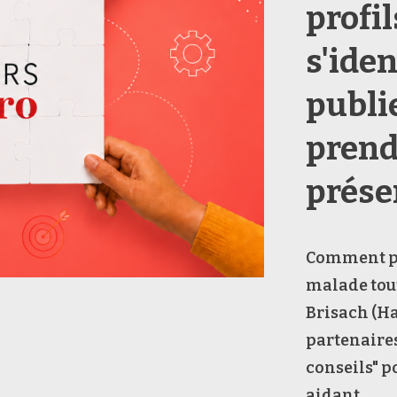
profil
s'iden
publi
prend
prése
Comment pr
malade tout
Brisach (Ha
partenaires
conseils" 
aidant.