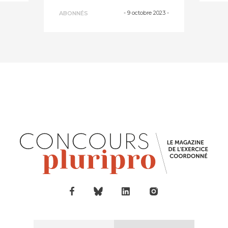
prennent aussi soi...
-
9 octobre 2023
-
ABONNÉS