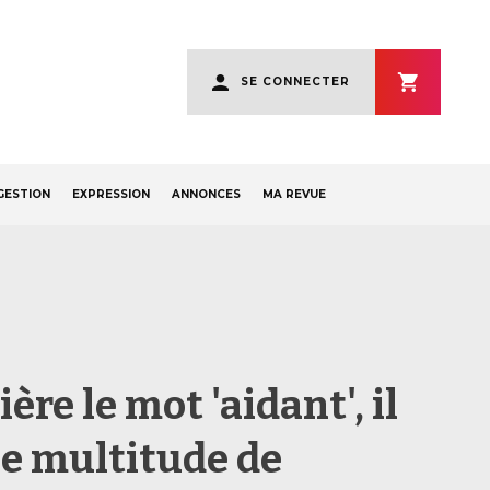
User
SE CONNECTER
account
menu
GESTION
EXPRESSION
ANNONCES
MA REVUE
ère le mot 'aidant', il
ne multitude de