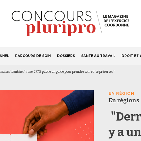
S'ABONNER
Navigation
ONNEL
PARCOURS DE SOIN
DOSSIERS
SANTÉ AU TRAVAIL
DROIT ET 
principale
du mal à s'identifier" : une CPTS publie un guide pour prendre soin et "se préserver"
EN RÉGION
En régions
"Derri
y a u