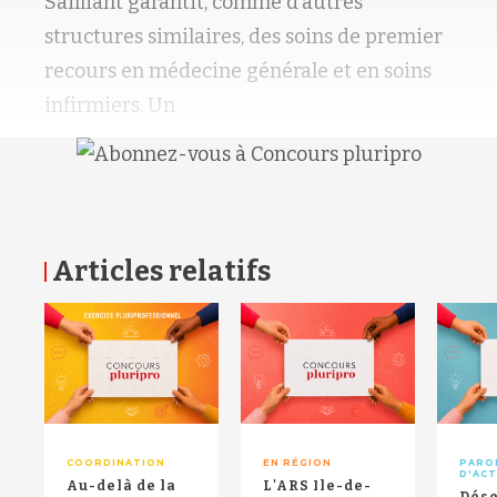
Sailliant garantit, comme d’autres
structures similaires, des soins de premier
recours en médecine générale et en soins
infirmiers. Un
Articles relatifs
RETOUR HAUT DE PAGE
COORDINATION
EN RÉGION
PARO
D'AC
Au-delà de la
L'ARS Ile-de-
Dése