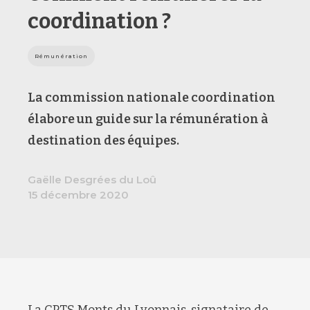
coordination ?
Rémunération
L
a
commission nationale coordination
élabore un guide sur la rémunération
à
destination des équipes.
Gaëlle Desgrées du Loû
15 décembre 2020
La CPTS Monts du Lyonnais, signataire
de