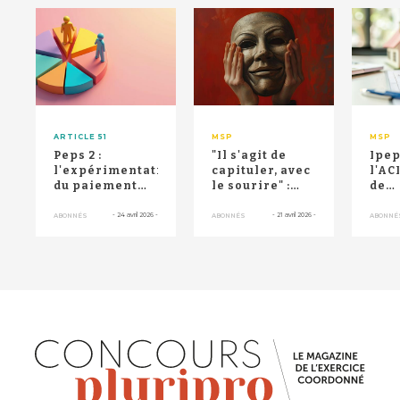
RETOUR HAUT DE PAGE
ARTICLE 51
MSP
MSP
Peps 2 :
"Il s'agit de
Ipep
l'expérimentation
capituler, avec
l'AC
du paiement
le sourire" :
de
collectif
l'UFML dénonce
reva
forfaitaire
"le piège"...
fina
-
24 avril 2026
-
-
21 avril 2026
-
ABONNÉS
ABONNÉS
ABONNÉ
prolongée...
sans
Fran