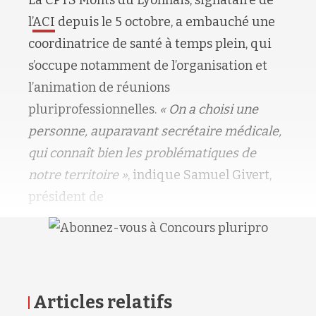
l’
ACI
depuis le 5 octobre, a
embauché une
coordinatrice de
santé à temps plein, qui
s’occupe
notamment de l’organisation
et
l’animation de réunions
pluriprofessionnelles.
« On a choisi
une
personne, auparavant secrétaire
médicale,
qui connaît bien les
problématiques de
notre territoire »
,
indique Samuel Givert,
président
de
Articles relatifs