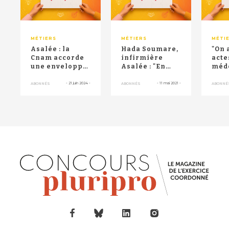
MÉTIERS
MÉTIERS
MÉTI
Asalée : la
Hada Soumare,
"On 
Cnam accorde
infirmière
actes
une enveloppe
Asalée : "En
méd
de plus de 100
collaboration
libé
millions
avec les
infi
-
21 juin 2024
-
-
11 mai 2021
-
ABONNÉS
ABONNÉS
ABONNÉ
médecins"
Asal