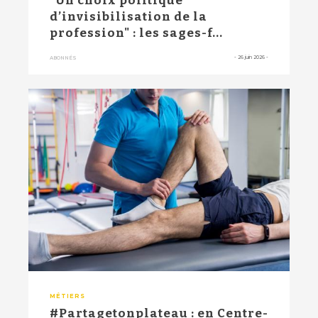
"Un choix politique
d’invisibilisation de la
profession" : les sages-f...
-
26 juin 2026
-
ABONNÉS
MÉTIERS
#Partagetonplateau : en Centre-