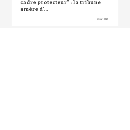
cadre protecteur" : la tribune
amère d'...
-
25 juin 2026
-
MÉTIERS
Des consultations dès 7h ou
jusqu’à 23 h : un syndicat de