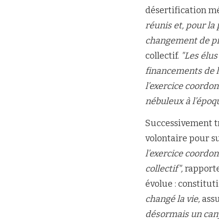
désertification m
réunis et, pour la
changement de pr
collectif.
"Les élus
financements de l
l’exercice coordon
nébuleux à l’époqu
Successivement tré
volontaire pour s
l’exercice coordo
collectif",
rapporte
évolue : constitut
changé la vie,
assu
désormais un canyo