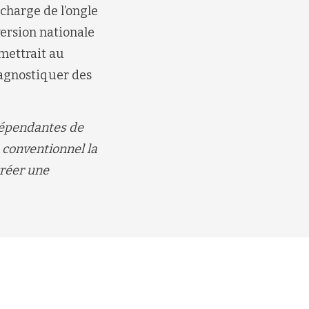
 charge de l’ongle
version nationale
rmettrait au
agnostiquer des
 dépendantes de
e conventionnel la
créer une