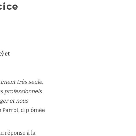
cice
) et
aiment très seule,
ns professionnels
nger et nous
le Parrot, diplômée
n réponse à la