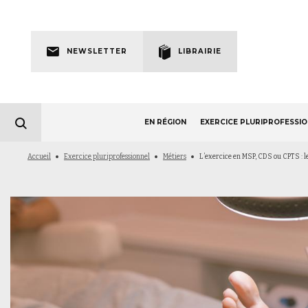
Skip
to
Newsletter
main
NEWSLETTER
LIBRAIRIE
navigation
EN RÉGION
EXERCICE PLURIPROFESSI
Fil
Accueil
Exercice pluriprofessionnel
Métiers
L’exercice en MSP, CDS ou CPTS : l
d'Ariane