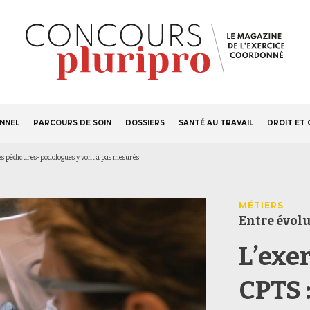
S'ABONNER
Navigation
ONNEL
PARCOURS DE SOIN
DOSSIERS
SANTÉ AU TRAVAIL
DROIT ET 
principale
es pédicures-podologues y vont à pas mesurés
MÉTIERS
Entre évolu
L’exe
CPTS 