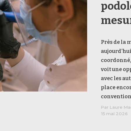
podol
mesu
Près de la 
aujourd’hui
coordonné, 
voit une op
avec les au
place encor
convention
Par Laure Ma
15 mai 2026