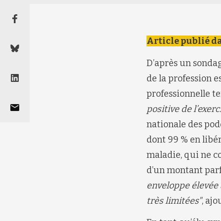
Article publié d
D’après un sondag
de la profession 
professionnelle te
positive de l’exer
nationale des podo
dont 99 % en libér
maladie, qui ne co
d’un montant parfo
enveloppe élevée 
très limitées"
, ajo