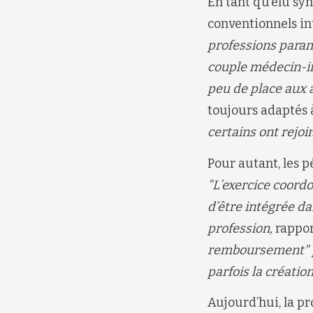
En tant qu’élu sy
conventionnels in
professions param
couple médecin-in
peu de place aux 
toujours adaptés 
certains ont rejoi
Pour autant, les 
"L’exercice coordo
d’être intégrée da
profession,
rappor
remboursement" po
parfois la créatio
Aujourd’hui, la pr