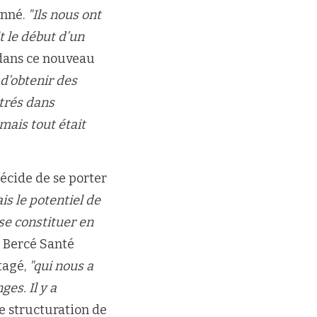
onné.
"Ils nous ont
t le début d’un
r dans ce nouveau
 d’obtenir des
trés dans
mais tout était
décide de se porter
ais le potentiel de
se constituer en
P Bercé Santé
tagé,
"qui nous a
es. Il y a
e structuration de