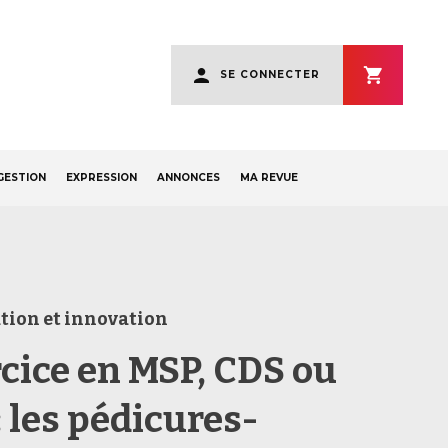
User
SE CONNECTER
account
menu
GESTION
EXPRESSION
ANNONCES
MA REVUE
tion et innovation
rcice en MSP, CDS ou
: les pédicures-