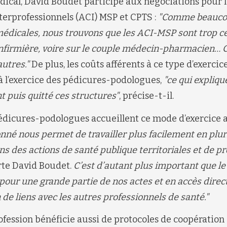
ndical, David Boudet participe aux négociations pour 
terprofessionnels (ACI) MSP et CPTS :
"Comme beaucou
édicales, nous trouvons que les ACI-MSP sont trop ce
firmière, voire sur le couple médecin-pharmacien… Ce
autres."
De plus, les coûts afférents à ce type d’exercic
à l’exercice des pédicures-podologues,
"ce qui expliq
nt puis quitté ces structures"
, précise-t-il.
pédicures-podologues accueillent ce mode d’exercice a
nné nous permet de travailler plus facilement en plur
ns des actions de santé publique territoriales et de p
te David Boudet.
C’est d’autant plus important que le 
ur une grande partie de nos actes et en accès direc
n de liens avec les autres professionnels de santé."
ofession bénéficie aussi de protocoles de coopération