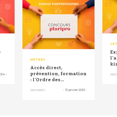
CP
e
Ex
l'
MÉTIERS
ki
Accès direct,
"a
prévention, formation
2024
-
ABO
: l'Ordre des
masseurs-kinés
-
15 janvier 2025
-
ABONNÉS
prése...