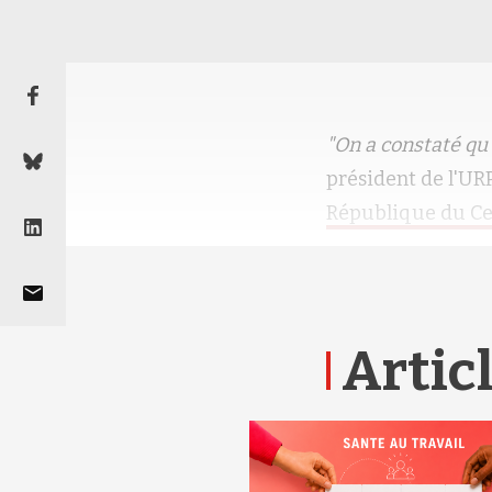
"On a constaté qu'
président de l'UR
République du Ce
Articl