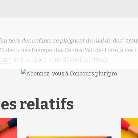
un tiers des enfants se plaignent du mal de dos"
, ass
PS des kinésithérapeutes Centre-Val-de-Loire, à nos 
ntre
. Et la scoliose, cette déviation latérale
es relatifs