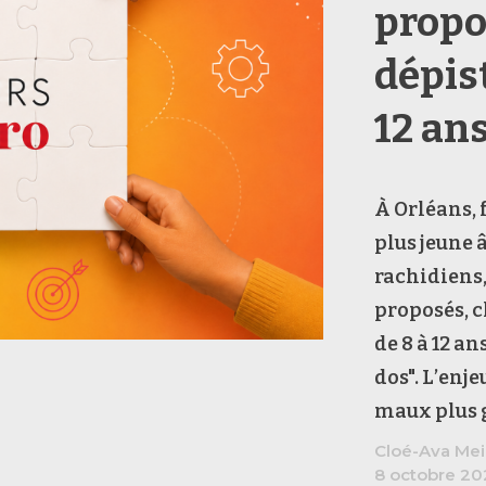
propo
dépis
12 an
À Orléans, 
plus jeune 
rachidiens,
proposés, c
de 8 à 12 an
dos". L’enje
maux plus g
Cloé-Ava Mei
8 octobre 20