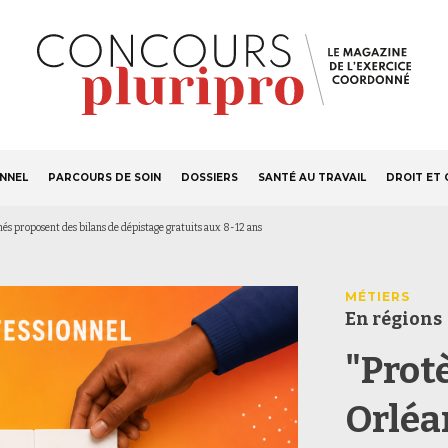
S'ABONNER
Navigation
ONNEL
PARCOURS DE SOIN
DOSSIERS
SANTÉ AU TRAVAIL
DROIT ET 
principale
inés proposent des bilans de dépistage gratuits aux 8-12 ans
MÉTIERS
En régions
"Protè
Orléa