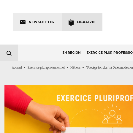
Skip
to
Newsletter
main
NEWSLETTER
LIBRAIRIE
navigation
EN RÉGION
EXERCICE PLURIPROFESSI
Fil
Accueil
Exercice pluriprofessionnel
Métiers
"Protège ton dos" : à Orléans, des k
d'Ariane