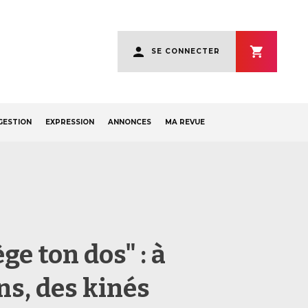
User
SE CONNECTER
account
menu
GESTION
EXPRESSION
ANNONCES
MA REVUE
ge ton dos" : à
ns, des kinés