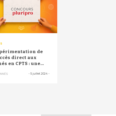
TS
périmentation de
accès direct aux
nés en CPTS : une
vancée imp...
-
5 juillet 2024
-
NNÉS