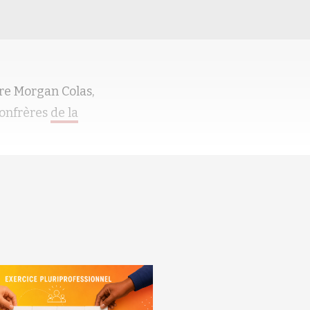
ure Morgan Colas,
confrères
de la