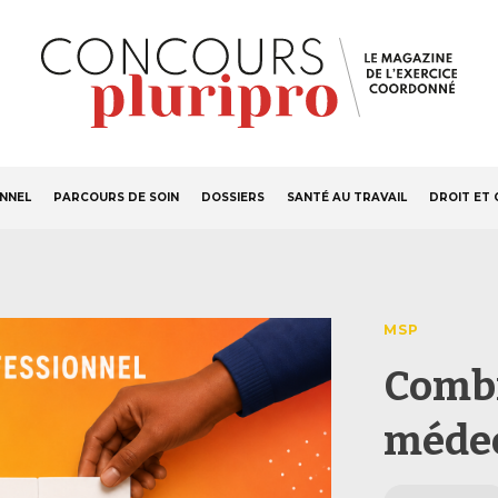
S'ABONNER
Navigation
ONNEL
PARCOURS DE SOIN
DOSSIERS
SANTÉ AU TRAVAIL
DROIT ET 
principale
MSP
Combi
médec