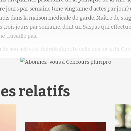
tre jours par semaine (une vingtaine d’actes
par jour) 
mois dans la maison médicale de garde.
Maître de stag
s trois jours par semaine, dont
un Saspas qui effectu
ne travaille pas.
de son activité libérale s’ajoute celle des forfaits. 
es relatifs