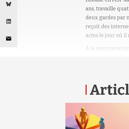
ans, travaille qua
deux gardes par 
reçoit des interne
actes le jour où il 
À la rémunération 
Articl