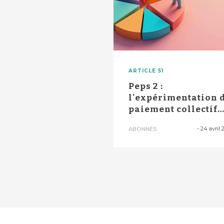
ARTICLE 51
Peps 2 :
l'expérimentation 
paiement collectif
forfaitaire
-
24 avril 
ABONNÉS
prolongée...