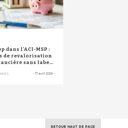
P
ep dans l'ACI-MSP :
s de revalorisation
nancière sans label
an...
-
17 avril 2026
-
NNÉS
RETOUR HAUT DE PAGE