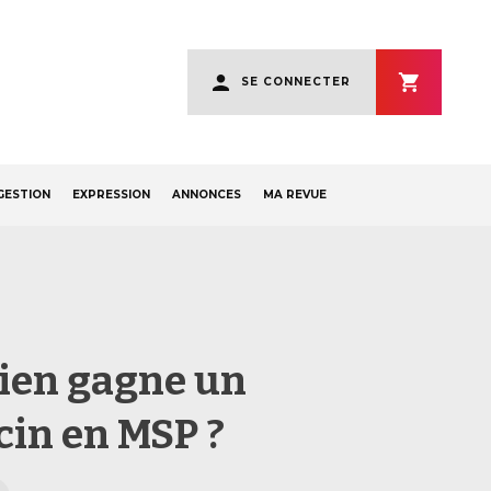
User
SE CONNECTER
account
menu
GESTION
EXPRESSION
ANNONCES
MA REVUE
en gagne un
in en MSP ?