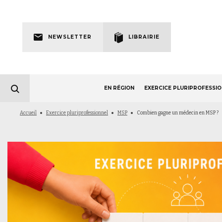
Skip
to
Newsletter
main
NEWSLETTER
LIBRAIRIE
navigation
EN RÉGION
EXERCICE PLURIPROFESSI
Fil
Accueil
Exercice pluriprofessionnel
MSP
Combien gagne un médecin en MSP ?
d'Ariane