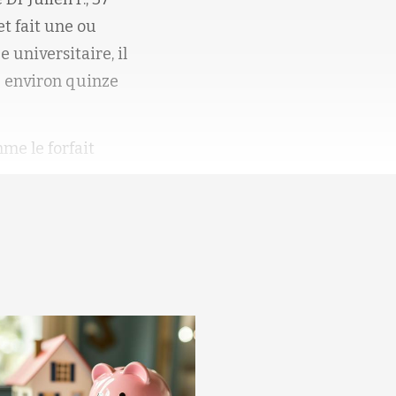
et fait une ou
e universitaire, il
e environ quinze
Comme
le forfait