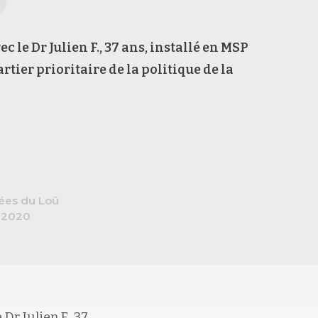
 le Dr Julien F., 37 ans, installé en MSP
rtier prioritaire de la politique de la
ées du Loû
 2020
e
Dr Julien F., 37