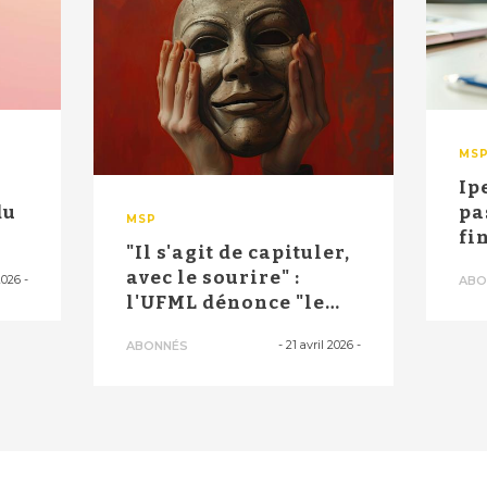
MS
Ip
du
pa
MSP
fi
"Il s'agit de capituler,
Fr
avec le sourire" :
2026
-
ABO
l'UFML dénonce "le
piège"...
-
21 avril 2026
-
ABONNÉS