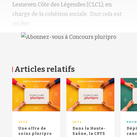
Lesneven Côte des Légendes (CLCL), en
charge de la cohésion sociale.
Tout cela est
en lien
Articles relatifs
RETOUR HAUT DE PAGE
CPTS
CPTS
PATI
Une offre de
Dans la Haute-
Dépi
soins pluripro
Saône, la CPTS
canc