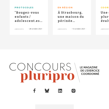
PROTOCOLES
EN RÉGION
COOR
"Bougez-vous
À Strasbourg,
Une 
enfants /
une maison du
plur
adolescent.es" :
périnée
éval
prise en
s’ouvre aux
de
charge et
hommes et aux
malt
-
28 octobre 2021
-
-
13 octobre 2021
-
ABONNÉS
ABONNÉS
ABONNÉ
dépistage d...
enfants
sur 