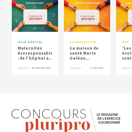
RETOUR HAUT DE PAGE
VILLE-HÔPITAL
COORDINATION
MSP
Maternités
La maison de
"Les
écoresponsables
santé Marie
écol
: de l’hôpital au
Galène,
sont
domicile
pionnière en
uni
développement
éco
-
28 septembre 2022
-
-
5 mars 2022
-
ABONNÉS
ABONNÉS
ABONNÉ
durable