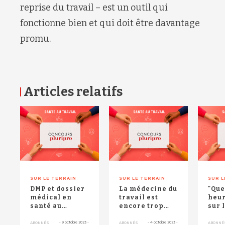
reprise du travail – est un outil qui
fonctionne bien et qui doit être davantage
promu.
Articles relatifs
RETOUR HAUT DE PAGE
SUR LE TERRAIN
SUR LE TERRAIN
SUR L
DMP et dossier
La médecine du
"Que
médical en
travail est
heur
santé au
encore trop
sur 
travail :
méconnue des
offr
comment les
salariés,
réel
-
9 octobre 2023
-
-
4 octobre 2023
-
ABONNÉS
ABONNÉS
ABONNÉ