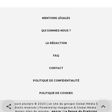
MENTIONS LÉGALES
Footer
menu
QUI SOMMES-NOUS ?
LA RÉDACTION
FAQ
CONTACT
POLITIQUE DE CONFIDENTIALITÉ
POLITIQUE DE COOKIES
Concours pluripro © 2020 | un site du groupe Global Média Santé
Footer
Tous droits réservés | Powered by Imagence & Global Média Santé
detail
Autres sites du groupe :
egora
|
La Revue du Praticien