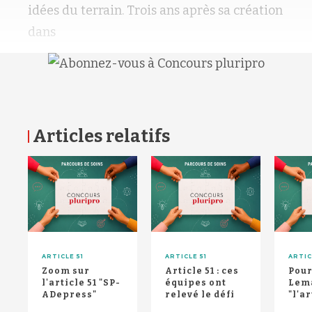
idées du terrain. Trois ans après sa création
dans
Articles relatifs
RETOUR HAUT DE PAGE
ARTICLE 51
ARTICLE 51
ARTIC
Zoom sur
Article 51 : ces
Pour
l'article 51 "SP-
équipes ont
Lema
ADepress"
relevé le défi
"l'ar
trou