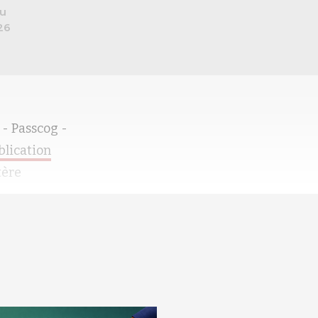
au
26
 - Passcog -
blication
tère