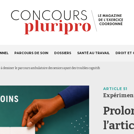
S'ABONNER
Navigation
ONNEL
PARCOURS DE SOIN
DOSSIERS
SANTÉ AU TRAVAIL
DROIT ET 
principale
ise à dessiner le parcours ambulatoire des seniors ayant des troubles cognitifs
ARTICLE 51
Expérimen
Prolo
l’arti