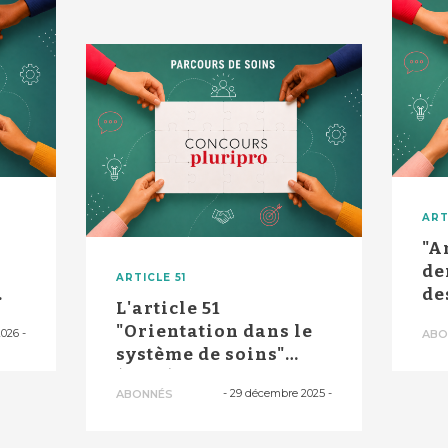
ART
"A
de
ARTICLE 51
de
L'article 51
.
dé
"Orientation dans le
2026
-
ABO
système de soins"
(Osys) en période ...
-
29 décembre 2025
-
ABONNÉS