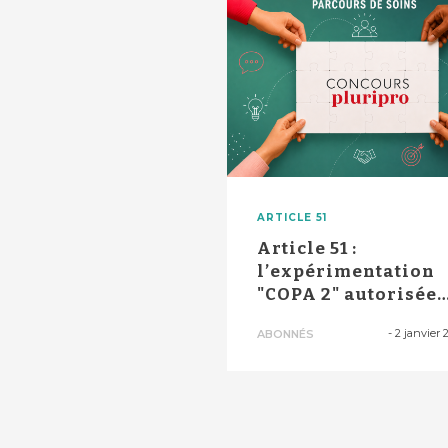
ARTICLE 51
Article 51 :
l’expérimentation
"COPA 2" autorisée
pour trois ans et tr..
-
2 janvier 
ABONNÉS