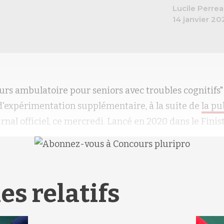
Lucile Perre
14 janvier 20
ours ambulatoire pour seniors avec troubles cognitifs"
d'expérimentation supplémentaire, à la suite de
la pu
rnal officiel, ce mercredi. Lancé en 2020 dans le Finis
es relatifs