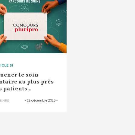
ICLE 51
mener le soin
ntaire au plus près
s patients
pendants" : déplo...
-
22 décembre 2025
-
NNÉS