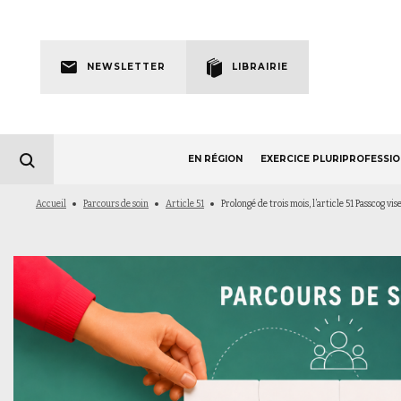
Skip
to
Newsletter
main
NEWSLETTER
LIBRAIRIE
navigation
EN RÉGION
EXERCICE PLURIPROFESSI
Fil
Accueil
Parcours de soin
Article 51
Prolongé de trois mois, l’article 51 Passcog v
d'Ariane