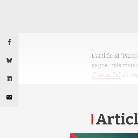
L'article 51 "Parc
gagne trois mois 
d'un arrêté
au Jou
Articl