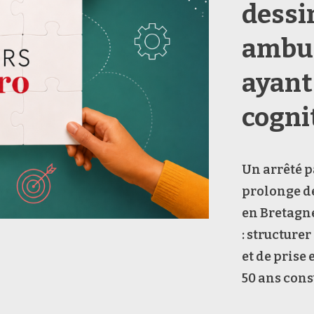
dessi
ambul
ayant
cogni
Un arrêté p
prolonge de
en Bretagne 
: structure
et de prise
50 ans cons