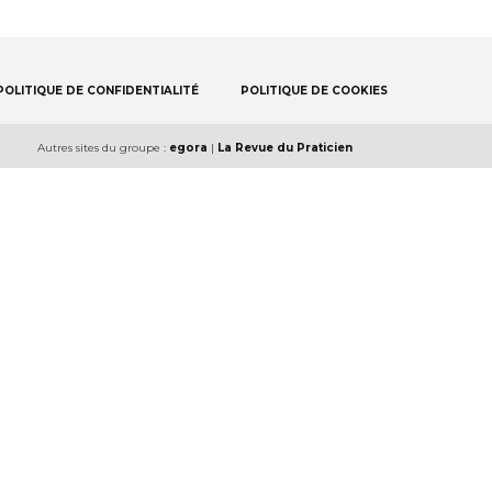
POLITIQUE DE CONFIDENTIALITÉ
POLITIQUE DE COOKIES
Autres sites du groupe :
egora
|
La Revue du Praticien