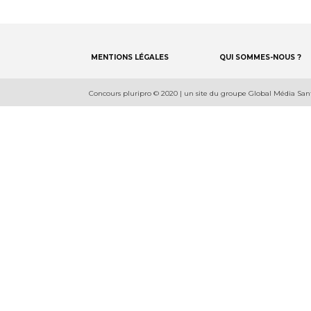
Footer
MENTIONS LÉGALES
QUI SOMMES-NOUS ?
menu
Footer
Concours pluripro © 2020 | un site du groupe Global Média San
detail