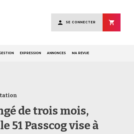
User
SE CONNECTER
account
menu
GESTION
EXPRESSION
ANNONCES
MA REVUE
tation
ngé de trois mois,
cle 51 Passcog vise à