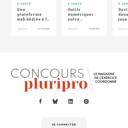
E-SANTÉ
E-SANTÉ
E-SA
Une
Outils
Doct
plateforme
numériques :
deux
web dédiée à la
entre
joue
coordination
organisation et
test
coordination
-
15 mai 2020
-
-
16 avril 2021
-
ABONNÉS
ABONNÉS
ABONNÉ
SE CONNECTER