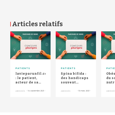
Articles relatifs
RETOUR HAUT DE PAGE
PATIENTS
PATIENTS
PATI
lavieparunfil.com
Spina bifida :
Obés
: le patient,
des handicaps
du 
acteur de sa
souvent
nutr
nutrition
évitables
spor
artificielle
chir
-
14 septembre 2021
-
-
15 mars 2021
-
ABONNÉS
ABONNÉS
ABONNÉ