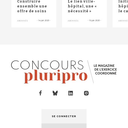
Construire
Le lien ville-
Init
ensemble une
hôpital, une «
hôpi
offre de soins
nécessité »
le c
Etat
-
14 juin 2020
-
-
15 juin 2020
-
ABONNÉS
ABONNÉS
ABONNÉ
SE CONNECTER