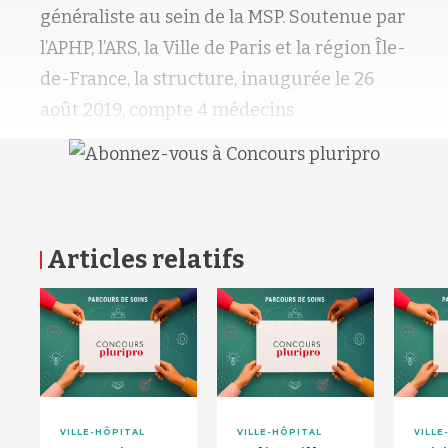
généraliste au sein de la MSP. Soutenue par
l’APHP, l’ARS, la Ville de Paris et la région Île-
de-France, la structure, inaugurée le 26
août 2019, compte 4 médecins
Articles relatifs
RETOUR HAUT DE PAGE
VILLE-HÔPITAL
VILLE-HÔPITAL
VILLE