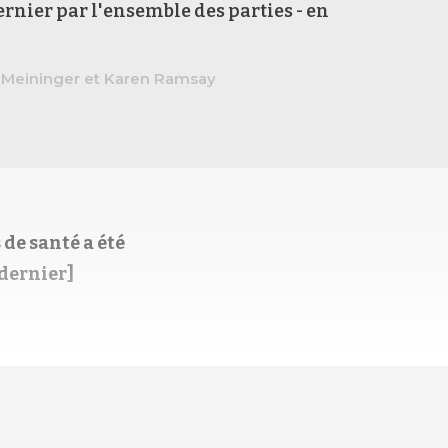
rnier par l'ensemble des parties - en
.
 Meininger et Karen Ramsay
 de santé a été
 dernier]