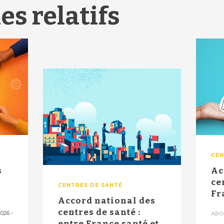
es relatifs
CEN
s
Ac
ce
CENTRES DE SANTÉ
Fr
Accord national des
ac
centres de santé :
2026
-
ABO
entre France santé et