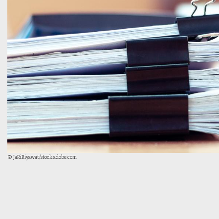
© JaRiRiyawat/stock.adobe.com