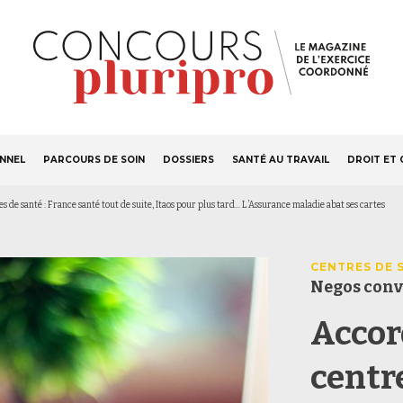
S'ABONNER
Navigation
ONNEL
PARCOURS DE SOIN
DOSSIERS
SANTÉ AU TRAVAIL
DROIT ET 
principale
 de santé : France santé tout de suite, Itaos pour plus tard... L’Assurance maladie abat ses cartes
CENTRES DE 
Negos conv
Accor
centre