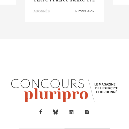
Itaos, il...
-
12 mars 2026
-
ABONNÉS