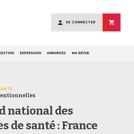
User
SE CONNECTER
account
menu
GESTION
EXPRESSION
ANNONCES
MA REVUE
SANTÉ
entionnelles
d national des
s de santé : France