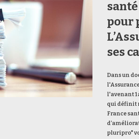
santé 
pour p
L’Ass
ses c
Dans un do
l'Assurance
l'avenant 1
qui définit
France sant
d’améliorat
pluripro" vo