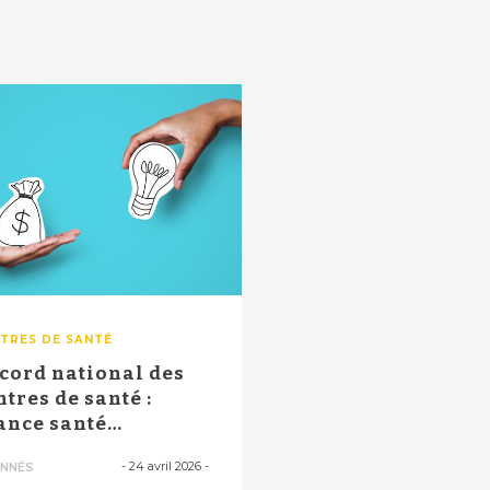
TRES DE SANTÉ
cord national des
ntres de santé :
ance santé
cessible "aux pl...
-
24 avril 2026
-
NNÉS