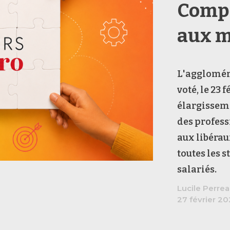
Compi
aux m
L'aggloméra
voté, le 23 
élargisseme
des profess
aux libérau
toutes les 
salariés.
Lucile Perre
27 février 2