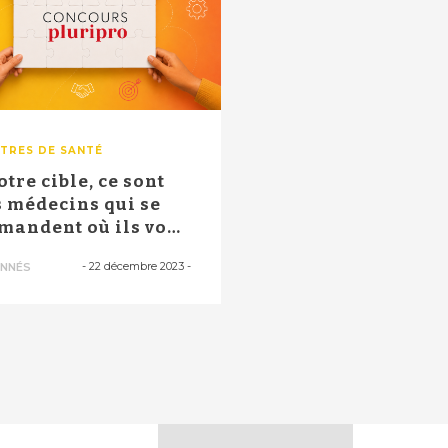
TRES DE SANTÉ
otre cible, ce sont
s médecins qui se
mandent où ils vont
str...
-
22 décembre 2023
-
NNÉS