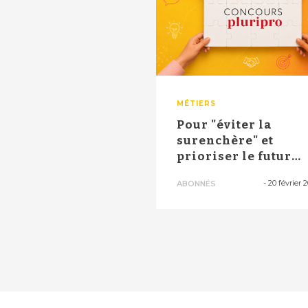
MÉTIERS
Pour "éviter la
surenchère" et
prioriser le futur
centre de santé, Bou.
-
20 février 
ABONNÉS