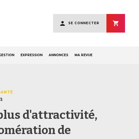
User
SE CONNECTER
account
menu
GESTION
EXPRESSION
ANNONCES
MA REVUE
SANTÉ
n
lus d'attractivité,
lomération de