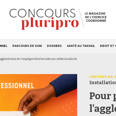
S'ABONNER
Navigation
ONNEL
PARCOURS DE SOIN
DOSSIERS
SANTÉ AU TRAVAIL
DROIT ET 
principale
 l'agglomération de Compiègne étend ses aides aux médecins salariés
CENTRES DE 
Installatio
Pour p
l'agg