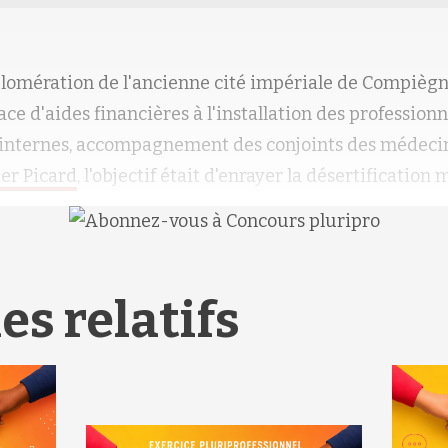
lomération de l'ancienne cité impériale de Compiègne 
lace d'aides financières à l'installation des profession
s internes, accompagnement des conjoints des médeci
er Picard
, l'objectif était d'enrayer la désertification
es relatifs