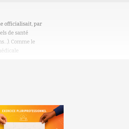
officialisait, par
nels de santé
ns…). Comme le
 médicale