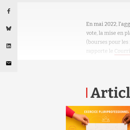
En mai 2022, l'agg
vote, la mise en p
(bourses pour le
rapporte le
Courri
Articl