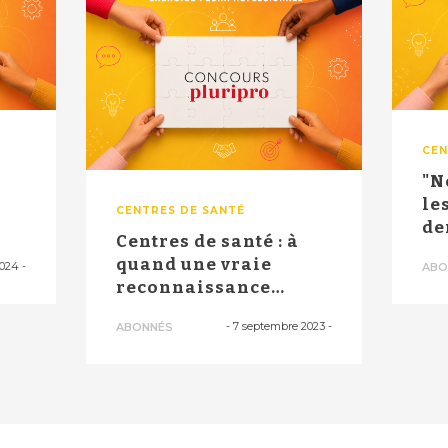
CEN
"N
le
CENTRES DE SANTÉ
de
Centres de santé : à
..
con
quand une vraie
2024
-
ABO
reconnaissance
politique et finan...
-
7 septembre 2023
-
ABONNÉS