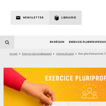
Skip
to
Newsletter
main
NEWSLETTER
LIBRAIRIE
navigation
EN RÉGION
EXERCICE PLURIPROFESSI
Fil
Accueil
Exercice pluriprofessionnel
Centres de santé
Pour plus d'attractivité,
d'Ariane