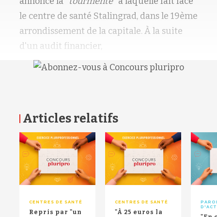
annoncé la
"tourmente"
à laquelle fait face
le centre de santé Stalingrad, dans le 19ème
arrondissement de la capitale. À la suite
d'un audit financier,
Articles relatifs
RETOUR HAUT DE PAGE
CENTRES DE SANTÉ
CENTRES DE SANTÉ
PARO
D'AC
Repris par "un
"À 25 euros la
"En 