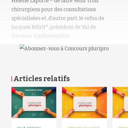
Hélène Laporte – de faire venir trois
chirurgiens pour des consultations
spécialisées et, d’autre part, le refus de
Jacques Bilirit
*
, président de Val de
Garonne Agglomération
Articles relatifs
RETOUR HAUT DE PAGE
VILLE-HÔPITAL
CENTRES DE SANTÉ
CENT