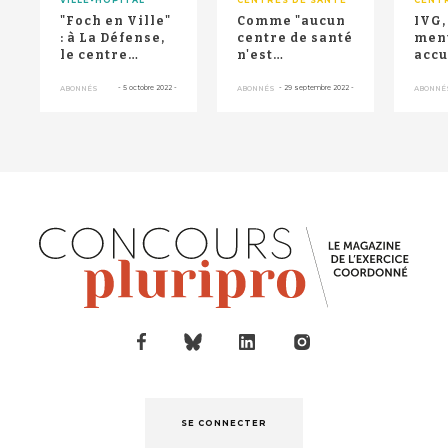
"Foch en Ville"
Comme "aucun
IVG,
: à La Défense,
centre de santé
ment
le centre
n'est
accu
commercial
actuellement à
offr
devient centre
l'équilibre", la
dive
-
5 octobre 2022
-
-
29 septembre 2022
-
ABONNÉS
ABONNÉS
ABONNÉ
de...
mai...
cent
SE CONNECTER