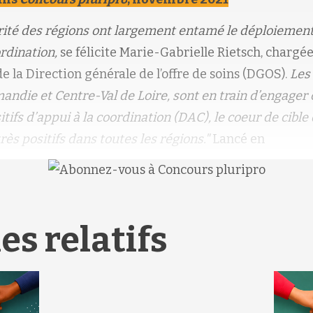
orité des régions ont largement entamé le déploiement
rdination,
se félicite Marie-Gabrielle Rietsch, chargé
e la Direction générale de l’offre de soins (DGOS).
Les
mandie et Centre-Val de Loire, sont en train d’engager
tifs d’appui à la coordination (DAC), le coeur de cib
rès positifs dans toutes les régions."
Lancé en
es relatifs