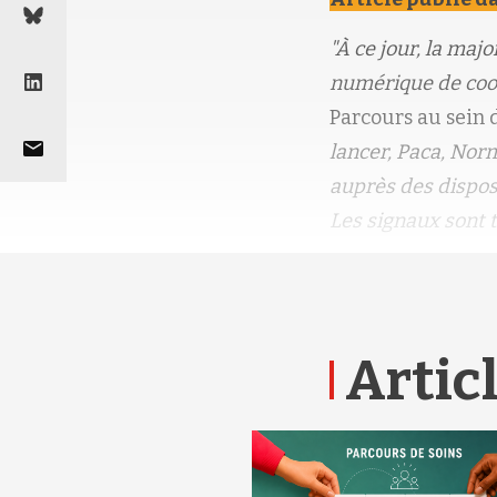
"À ce jour, la maj
numérique de coo
Parcours au sein d
lancer, Paca, Nor
auprès des disposi
Les signaux sont t
Articl