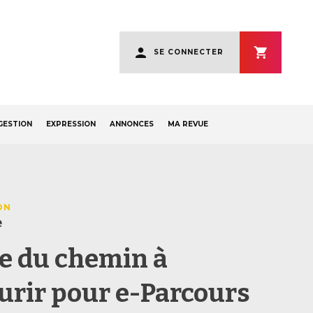
User
SE CONNECTER
account
menu
GESTION
EXPRESSION
ANNONCES
MA REVUE
ON
e
e du chemin à
urir pour e-Parcours