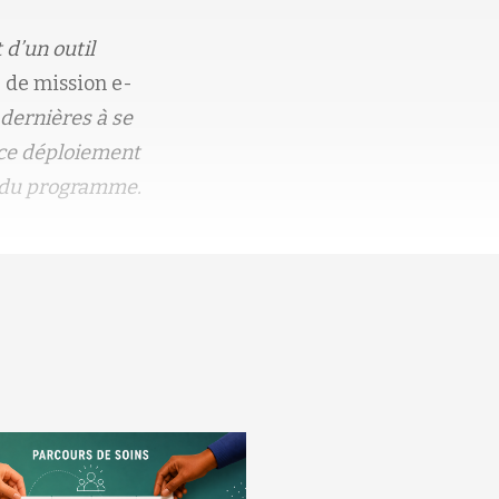
 d’un outil
e de mission e-
 dernières à se
 ce déploiement
le du programme.