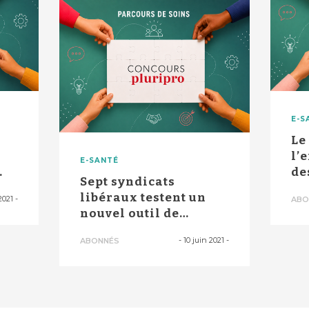
E-S
Le
l’
E-SANTÉ
de
Sept syndicats
libéraux testent un
2021
-
ABO
nouvel outil de
coordination
-
10 juin 2021
-
ABONNÉS