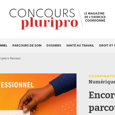
S'ABONNER
Navigation
ONNEL
PARCOURS DE SOIN
DOSSIERS
SANTÉ AU TRAVAIL
DROIT ET 
principale
r pour e-Parcours
COORDINATI
Numériqu
Encor
parco