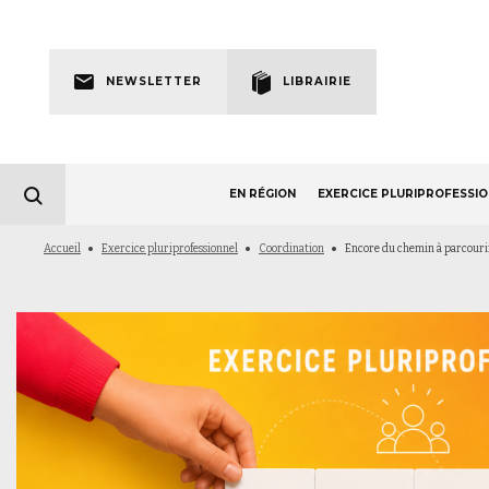
Skip
to
Newsletter
main
NEWSLETTER
LIBRAIRIE
navigation
EN RÉGION
EXERCICE PLURIPROFESSI
Fil
Accueil
Exercice pluriprofessionnel
Coordination
Encore du chemin à parcouri
d'Ariane