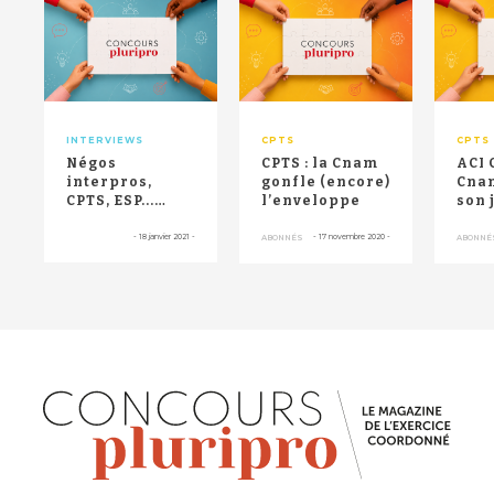
RETOUR HAUT DE PAGE
INTERVIEWS
CPTS
CPTS
Négos
CPTS : la Cnam
ACI 
interpros,
gonfle (encore)
Cnam
CPTS, ESP...
l’enveloppe
son 
Thomas
Fatôme vous
-
18 janvier 2021
-
-
17 novembre 2020
-
ABONNÉS
ABONNÉ
répond