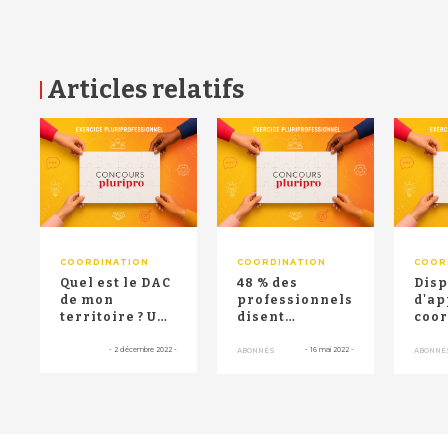
Articles relatifs
RETOUR HAUT DE PAGE
COORDINATION
COORDINATION
COOR
Quel est le DAC
48 % des
Disp
de mon
professionnels
d'ap
territoire ? Une
disent
coor
cartographie
connaître les
une 
renseigne les
DAC, "mais
unif
-
2 décembre 2022
-
-
16 mai 2022
-
ABONNÉS
ABONNÉ
pro...
sans plus"
comp