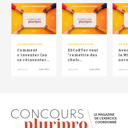
RETOUR HAUT DE PAGE
COORDINATION
COORDINATION
COOR
Comment
ESCoRTer veut
Avec
s'inventer (ou
"remettre des
la M
se réinventer)
chefs
norm
pour attirer
d'orchestre"
déco
des
dans des
étudi
-
6 juin 2024
-
-
6 juin 2024
-
ABONNÉS
ABONNÉS
ABONNÉ
professionnels
territoires en...
...