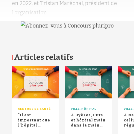
en 2022, et Tristan Maréchal, président de
l'organisation
Articles relatifs
RETOUR HAUT DE PAGE
CENTRES DE SANTÉ
VILLE-HÔPITAL
VILLE
"Il est
À Hyères, CPTS
À Na
important que
et hôpital main
cell
l’hôpital
dans la main
régu
investisse la
pour
vill