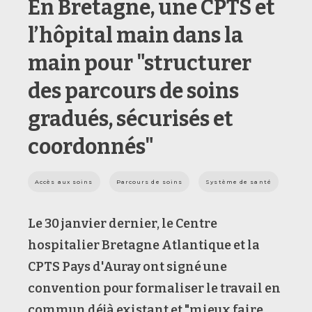
En Bretagne, une CPTS et
l’hôpital main dans la
main pour "structurer
des parcours de soins
gradués, sécurisés et
coordonnés"
Accès aux soins
Parcours de soins
Système de santé
Le 30 janvier dernier, le Centre
hospitalier Bretagne Atlantique et la
CPTS Pays d'Auray ont signé une
convention pour formaliser le travail en
commun déjà existant et "mieux faire