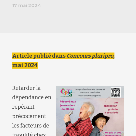
17 mai 2024
Article publié dans
Concours pluripro,
mai 2024
Retarder la
dépendance en
repérant
précocement
les facteurs de
fragilité chez