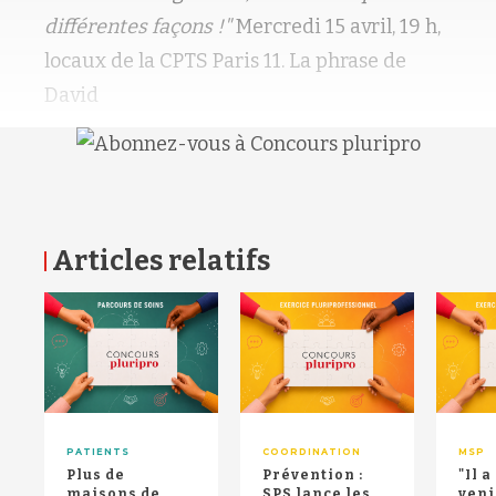
différentes façons !"
Mercredi 15 avril, 19 h,
locaux de la CPTS Paris 11. La phrase de
David
Articles relatifs
RETOUR HAUT DE PAGE
PATIENTS
COORDINATION
MSP
Plus de
Prévention :
"Il 
maisons de
SPS lance les
veni