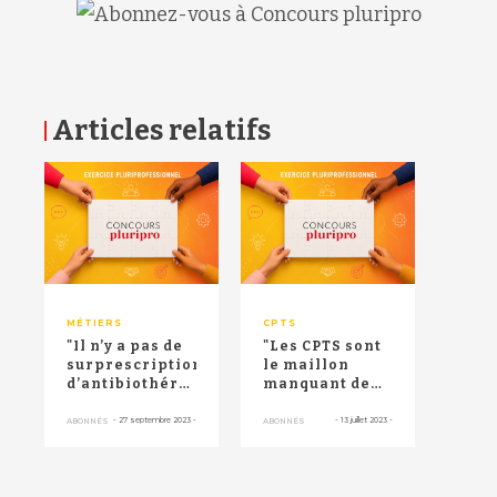
Articles relatifs
RETOUR HAUT DE PAGE
MÉTIERS
CPTS
"Il n’y a pas de
"Les CPTS sont
surprescription
le maillon
d’antibiothérapies"
manquant de
: une CPTS
notre système"
présen...
: le Tour de
-
27 septembre 2023
-
-
13 juillet 2023
-
ABONNÉS
ABONNÉS
Fran...