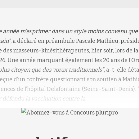
tte année m’exprimer dans un style moins convenu que 
cain"
, a déclaré en préambule Pascale Mathieu, présid
e des masseurs-kinésithérapeutes, hier soir, lors de l
26. Une année marquant également les 20 ans de l’O
 plus citoyen que des vœux traditionnels"
, a-t-elle déta
çue d’un confrère questionnant son soutien à Mathi
gences de l’hôpital Delafontaine (Seine-Saint-Denis),
r défendu la vaccination contre la