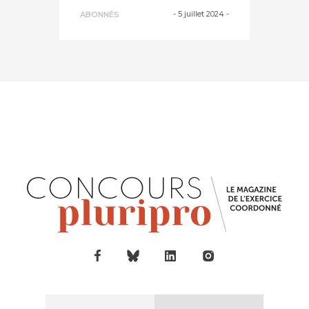
"avancée imp...
-
5 juillet 2024
-
ABONNÉS