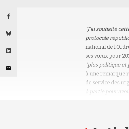
"J’ai souhaité ce
protocole républi
national de l’Ordr
ses vœux pour 20
"plus politique et
à une remarque re
de service des ur
à partie pour avoi