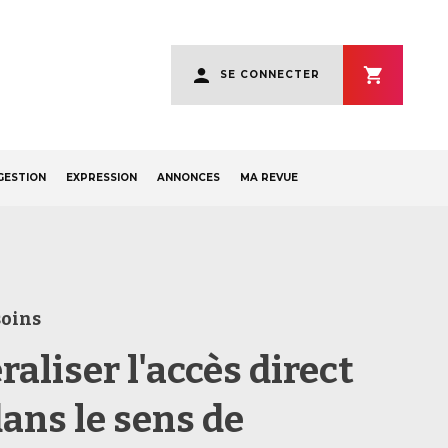
User
SE CONNECTER
account
menu
GESTION
EXPRESSION
ANNONCES
MA REVUE
soins
aliser l'accès direct
dans le sens de