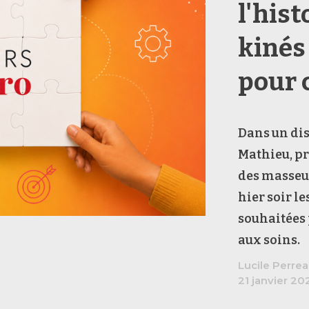
l'hist
kinés 
pour 
Dans un di
Mathieu, pr
des masseu
hier soir le
souhaitées 
aux soins.
Lucile Perre
21 janvier 20