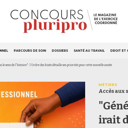
S'ABONNER
Navigation
ONNEL
PARCOURS DE SOIN
DOSSIERS
SANTÉ AU TRAVAIL
DROIT ET 
principale
s le sens de l'histoire" : l’Ordre des kinés détaille ses priorités pour cette nouvelle année
MÉTIERS
Accès aux 
"Génér
irait 