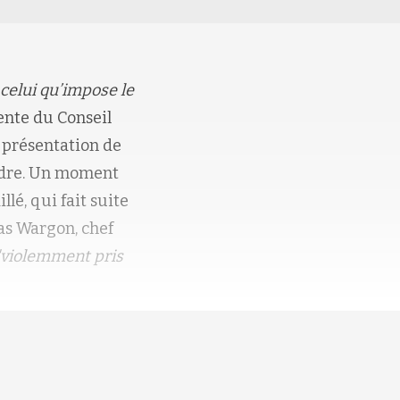
celui qu’impose le
ente du Conseil
a présentation de
rdre. Un moment
illé, qui fait suite
as Wargon, chef
"violemment pris