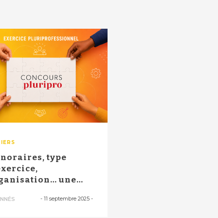
IERS
noraires, type
exercice,
ganisation… une
quête détaille le
-
11 septembre 2025
-
NNÉS
...