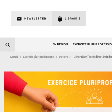
Skip
to
Newsletter
main
NEWSLETTER
LIBRAIRIE
navigation
EN RÉGION
EXERCICE PLURIPROFESSI
Fil
Accueil
Exercice pluriprofessionnel
Métiers
"Généraliser l'accès direct irait dan
d'Ariane