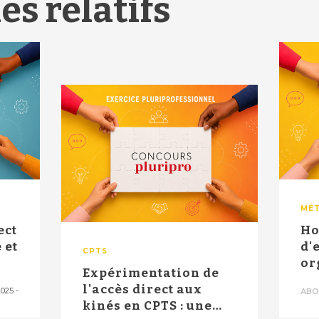
es relatifs
MÉT
ect
Ho
 et
d'
CPTS
or
Expérimentation de
en
l'accès direct aux
2025
-
ABO
"pr
kinés en CPTS : une