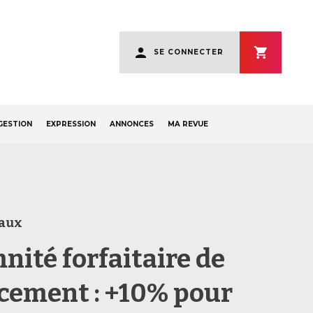
User
SE CONNECTER
account
menu
GESTION
EXPRESSION
ANNONCES
MA REVUE
aux
nité forfaitaire de
cement : +10% pour