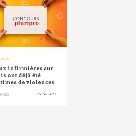
IERS
ux infirmières sur
ois ont déjà été
ctimes de violences
-
25 mai 2023
-
NNÉS