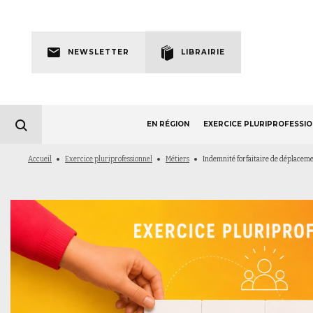
Skip
to
Newsletter
main
NEWSLETTER
LIBRAIRIE
navigation
EN RÉGION
EXERCICE PLURIPROFESSI
Fil
Accueil
Exercice pluriprofessionnel
Métiers
Indemnité forfaitaire de déplacemen
d'Ariane