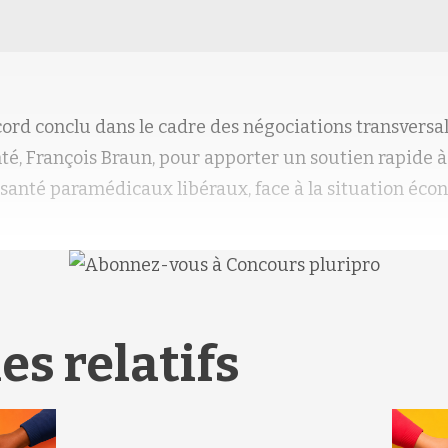
cord conclu dans le cadre des négociations transversale
té, François Braun, pour apporter un soutien rapide à 
 santé paramédicaux libéraux, face à la situation éco
es relatifs