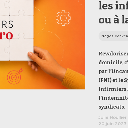
les in
ou à l
Négos conven
Revaloriser
domicile, c’
par l’Uncam
(FNI) et le
infirmiers 
l’indemnité
syndicats.
Julie Houllier
20 juin 2023