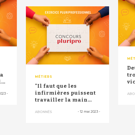
MÉT
De
la
tr
MÉTIERS
le
vi
"Il faut que les
infirmières puissent
2023
-
ABO
travailler la main
dans la main ...
-
12 mai 2023
-
ABONNÉS