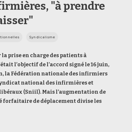
firmières, "à prendre
aisser"
tionnelles
Syndicalisme
 la prise en charge des patients à
était l’objectif de l’accord signé le 16 juin,
, la Fédération nationale des infirmiers
 Syndicat national des infirmières et
libéraux (Sniil). Mais l’augmentation de
 forfaitaire de déplacement divise les