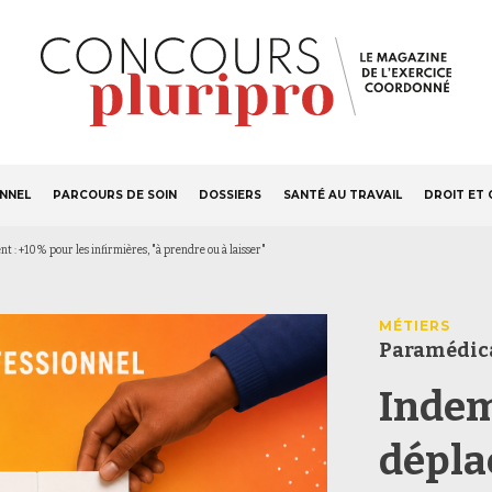
S'ABONNER
Navigation
ONNEL
PARCOURS DE SOIN
DOSSIERS
SANTÉ AU TRAVAIL
DROIT ET 
principale
t : +10% pour les infirmières, "à prendre ou à laisser"
MÉTIERS
Paramédic
Indem
dépla