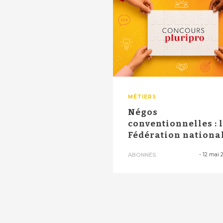
MÉTIERS
Négos
conventionnelles : 
Fédération nationa
des infirmiers pose
-
12 mai 
ABONNÉS
u...