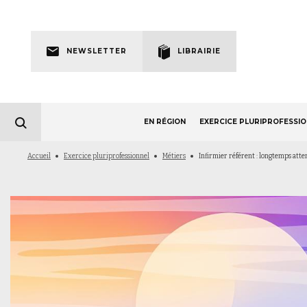
Skip
to
Newsletter
main
NEWSLETTER
LIBRAIRIE
navigation
EN RÉGION
EXERCICE PLURIPROFESSI
Fil
Accueil
Exercice pluriprofessionnel
Métiers
Infirmier référent : longtemps atte
d'Ariane