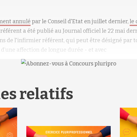
ement annulé
par le Conseil d'Etat en juillet dernier,
le
 référent a été publié au Journal officiel le 22 mai der
ons de l'infirmier référent, qui peut être désigné par t
 d’une affection de longue durée - et avec
es relatifs