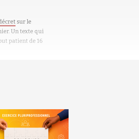
 décret
sur le
nier. Un texte qui
out patient de 16