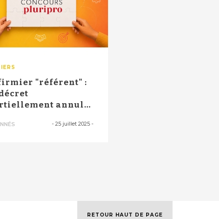
IERS
firmier "référent" :
 décret
rtiellement annulé,
 FNI dénonce ...
-
25 juillet 2025
-
NNÉS
RETOUR HAUT DE PAGE