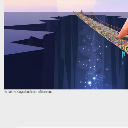
© Lahiru Gayashan/stock.adobe.com