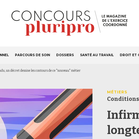
S'ABONNER
Navigation
ONNEL
PARCOURS DE SOIN
DOSSIERS
SANTÉ AU TRAVAIL
DROIT ET 
principale
ndu, un décret dessine les contours de ce "nouveau" métier
MÉTIERS
Conditions
Infirm
longt