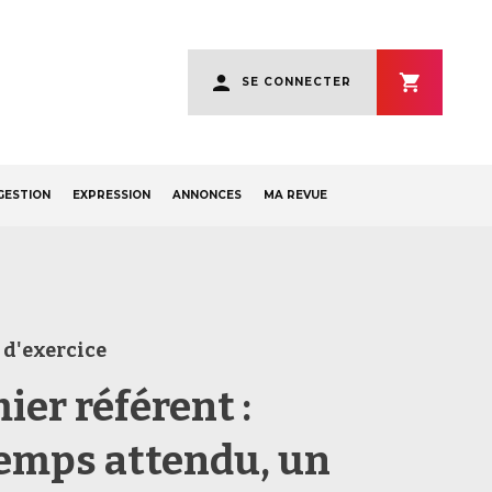
User
SE CONNECTER
account
menu
GESTION
EXPRESSION
ANNONCES
MA REVUE
 d'exercice
ier référent :
emps attendu, un