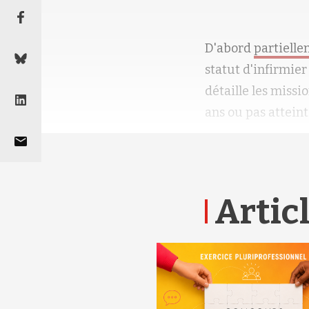
D'abord
partiell
statut d'infirmier
détaille les missi
ans ou pas atteint
Articl