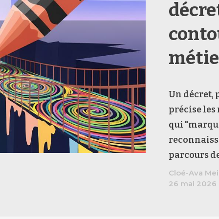
décre
conto
métie
Un décret, p
précise les
qui "marque
reconnaissa
parcours de 
Cloé-Ava Mei
26 mai 2026